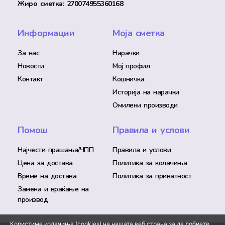
Жиро сметка: 270074955360168
Информации
Моја сметка
За нас
Нарачки
Новости
Мој профил
Контакт
Кошничка
Историја на нарачки
Омилени производи
Помош
Правила и услови
Најчести прашања/ЧПП
Правила и услови
Цена за достава
Политика за колачиња
Време на достава
Политика за приватност
Замена и враќање на
производ
Користиме колачиња (cookies) на нашата веб страна за да добиете