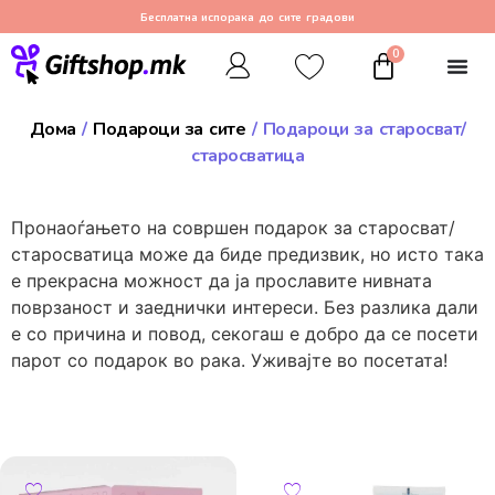
Бесплатна испорака до сите градови
0
Дома
/
Подароци за сите
/ Подароци за старосват/
старосватица
Пронаоѓањето на совршен подарок за старосват/
старосватица може да биде предизвик, но исто така
е прекрасна можност да ја прославите нивната
поврзаност и заеднички интереси. Без разлика дали
е со причина и повод, секогаш е добро да се посети
парот со подарок во рака. Уживајте во посетата!