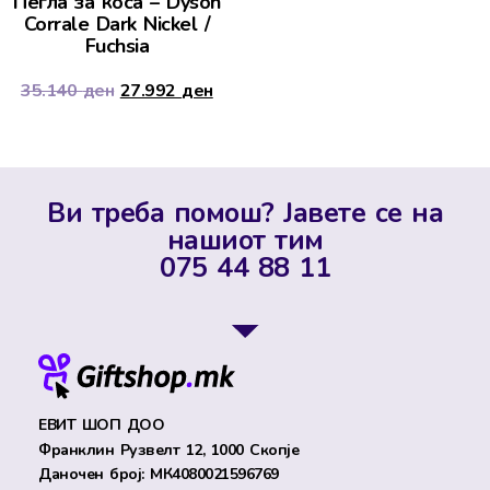
Пегла за коса – Dyson
Corrale Dark Nickel /
Fuchsia
35.140
ден
27.992
ден
Ви треба помош? Јавете се на
нашиот тим
075 44 88 11
ЕВИТ ШОП ДОО
Франклин Рузвелт 12, 1000 Скопје
Даночен број: МК4080021596769