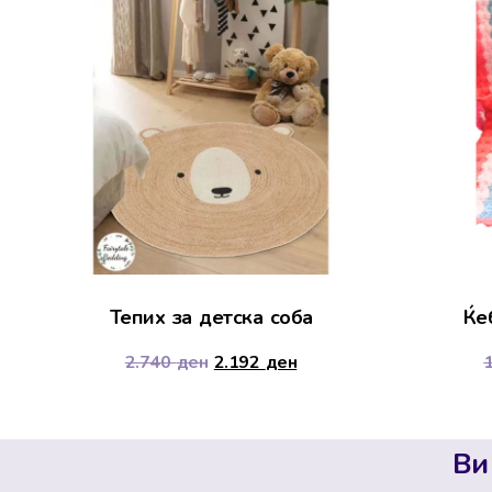
Тепих за детска соба
Ќе
2.740
ден
2.192
ден
Ви