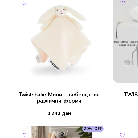
Twistshake Мини – ќебенце во
TWIS
различни форми
1.240
ден
20% OFF