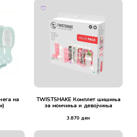
нега на
TWISTSHAKE Комплет шишиња
и)
за момчиња и девојчиња
3.870
ден