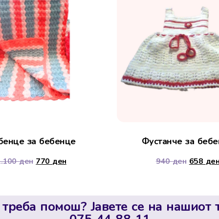
бенце за бебенце
Фустанче за беб
1.100
ден
770
ден
940
ден
658
де
 треба помош? Јавете се на нашиот 