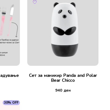
јадување
Сет за маникир Panda and Polar
Bear Chicco
940
ден
30% OFF