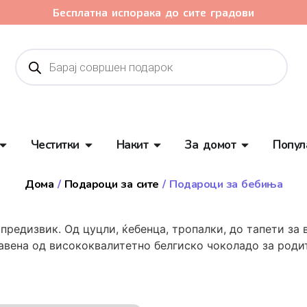
Бесплатна испорака до сите градови
Честитки
Накит
За домот
Попул
Дома
/
Подароци за сите
/ Подароци за бебиња
предизвик. Од цуцли, ќебенца, тропалки, до тапети за 
равена од висококвалитетно белгиско чоколадо за роди