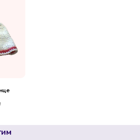
енце
н
тим