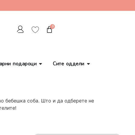
0
арни подароци
Сите оддели
во бебешка соба. Што и да одберете не
телите!