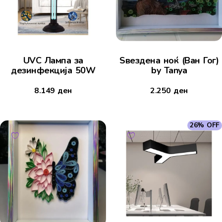
UVC Лампа за
Ѕвездена ноќ (Ван Гог)
дезинфекција 50W
by Tanya
8.149
ден
2.250
ден
26% OFF