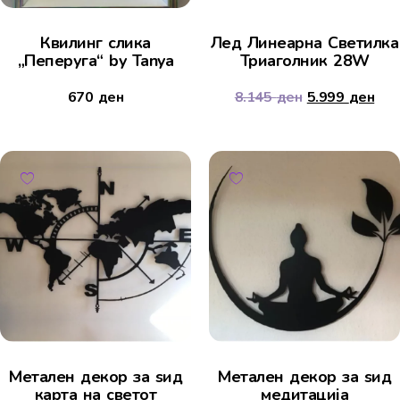
Квилинг слика
Лед Линеарна Светилка
„Пеперуга“ by Tanya
Триаголник 28W
670
ден
8.145
ден
5.999
ден
Метален декор за ѕид
Метален декор за ѕид
карта на светот
медитација