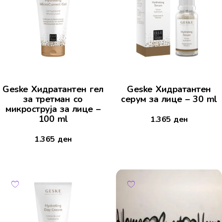
Geske Хидратантен гел
Geske Хидратантен
за третман со
серум за лице – 30 ml
микроструја за лице –
100 ml
1.365
ден
1.365
ден