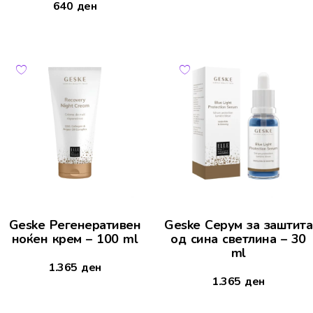
640
ден
Geske Регенеративен
Geske Серум за заштита
ноќен крем – 100 ml
од сина светлина – 30
ml
1.365
ден
1.365
ден