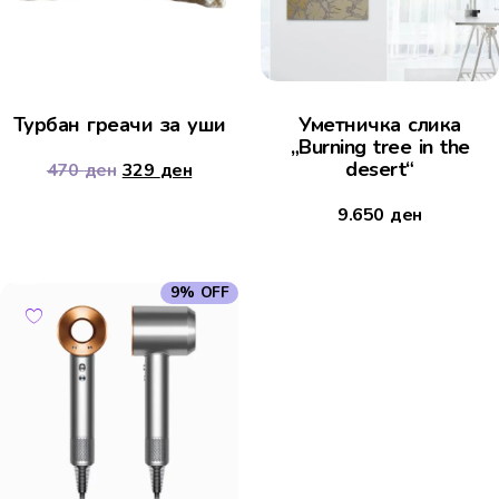
Турбан греачи за уши
Уметничка слика
„Burning tree in the
desert“
470
ден
329
ден
9.650
ден
9% OFF