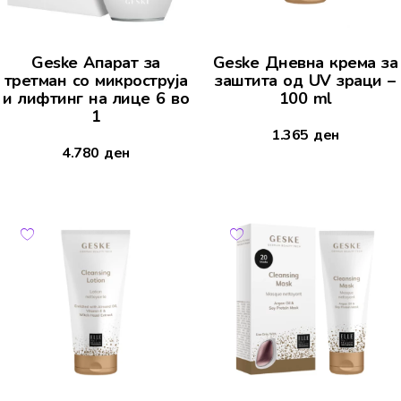
Geske Апарат за
Geske Дневна крема за
третман со микроструја
заштита од UV зраци –
и лифтинг на лице 6 во
100 ml
1
1.365
ден
4.780
ден