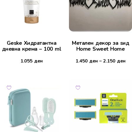
Geske Хидратантна
Mетален декор за ѕид
дневна крема – 100 ml
Home Sweet Home
1.055
ден
1.450
ден
–
2.150
ден