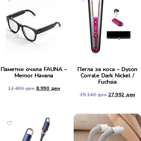
Паметни очила FAUNA –
Пегла за коса – Dyson
Memor Havana
Corrale Dark Nickel /
Fuchsia
12.400
ден
8.990
ден
35.140
ден
27.992
ден