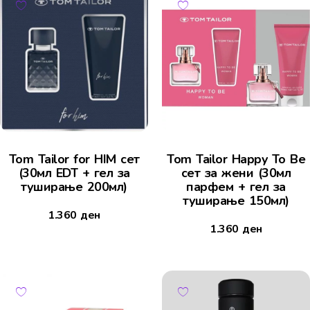
Tom Tailor for HIM сет
Tom Tailor Happy To Be
(30мл EDT + гел за
сет за жени (30мл
туширање 200мл)
парфем + гел за
туширање 150мл)
1.360
ден
1.360
ден