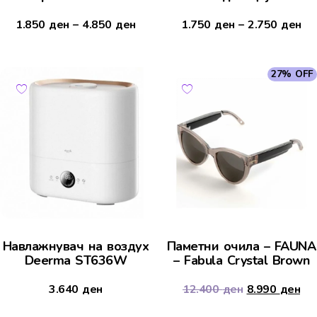
1.850
ден
–
4.850
ден
1.750
ден
–
2.750
ден
27% OFF
Навлажнувач на воздух
Паметни очила – FAUNA
Deerma ST636W
– Fabula Crystal Brown
3.640
ден
12.400
ден
8.990
ден