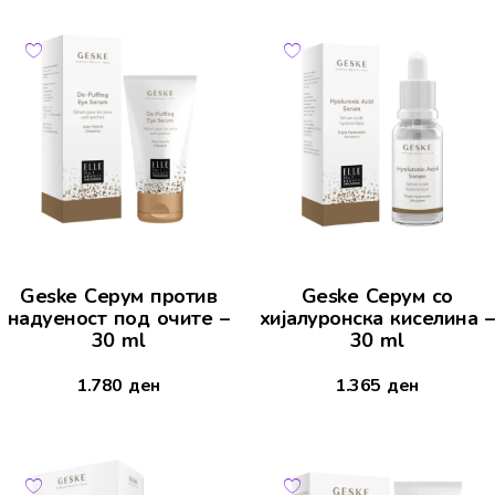
Geske Серум против
Geske Серум со
надуеност под очите –
хијалуронска киселина –
30 ml
30 ml
1.780
ден
1.365
ден