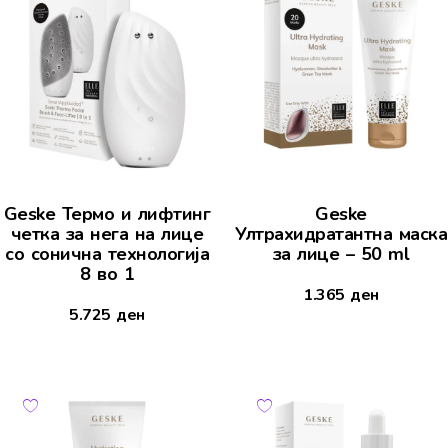
Geske Термо и лифтинг
Geske
четка за нега на лице
Ултрахидратантна маска
со сонична технологија
за лице – 50 ml
8 во 1
1.365
ден
5.725
ден