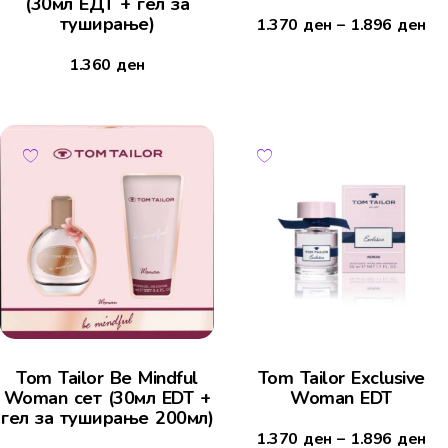
(30мл ЕДТ + гел за
туширање)
1.370
ден
–
1.896
ден
1.360
ден
Tom Tailor Be Mindful
Tom Tailor Exclusive
Woman сет (30мл EDT +
Woman EDT
гел за туширање 200мл)
1.370
ден
–
1.896
ден