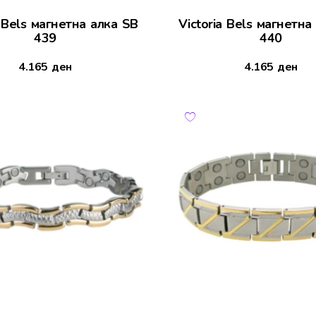
a Bels магнетна алка SB
Victoria Bels магнетна
439
440
4.165
ден
4.165
ден