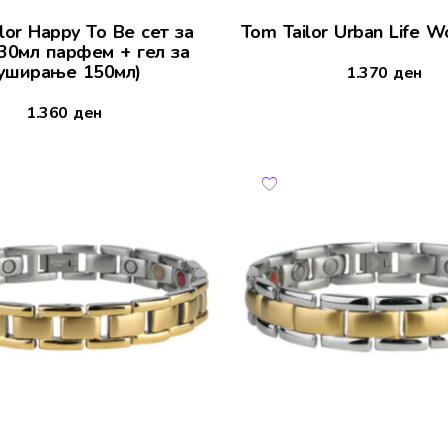
lor Happy To Be сет за
Tom Tailor Urban Life 
30мл парфем + гел за
уширање 150мл)
1.370
ден
1.360
ден