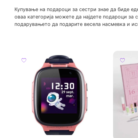
Купување на подароци за сестри знае да биде едн
оваа категорија можете да најдете подароци за с
подарувањето да подарите весела насмевка и ис