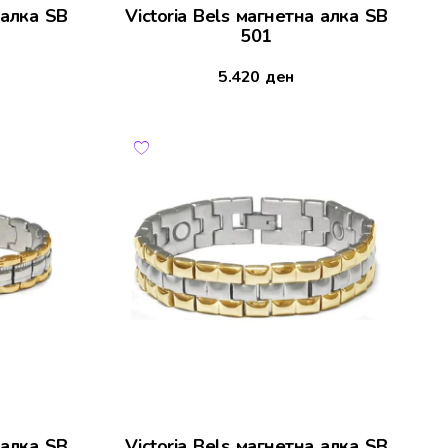
 алка SB
Victoria Bels магнетна алка SB
501
5.420
ден
 алка SB
Victoria Bels магнетна алка SB