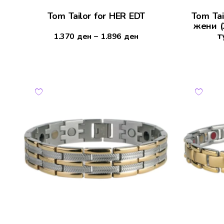
Tom Tailor for HER EDT
Tom Tai
жени (
т
1.370
ден
–
1.896
ден