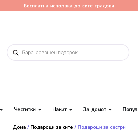
Бесплатна испорака до сите градови
Честитки
Накит
За домот
Попул
Дома
/
Подароци за сите
/ Подароци за сестри