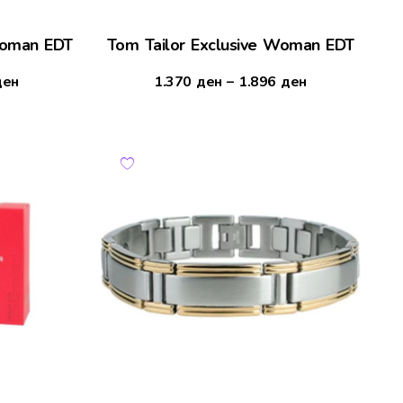
Woman EDT
Tom Tailor Exclusive Woman EDT
ден
1.370
ден
–
1.896
ден