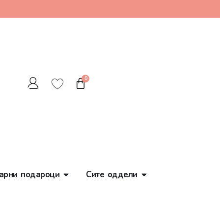
0
арни подароци
Сите оддели