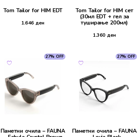
Tom Tailor for HIM EDT
Tom Tailor for HIM сет
(30мл EDT + гел за
туширање 200мл)
1.646
ден
1.360
ден
27% OFF
27% OFF
Паметни очила – FAUNA
Паметни очила – FAUNA
– Fabula Crystal Brown
– Levia Black