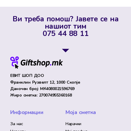
Ви треба помош? Јавете се на
нашиот тим
075 44 88 11
ЕВИТ ШОП ДОО
Франклин Рузвелт 12, 1000 Скопје
Даночен број: МК4080021596769
Жиро сметка: 270074955360168
Информации
Моја сметка
За нас
Нарачки