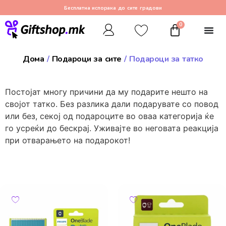
Бесплатна испорака до сите градови
0
Дома
/
Подароци за сите
/ Подароци за татко
Постојат многу причини да му подарите нешто на
својот татко. Без разлика дали подарувате со повод
или без, секој од подароците во оваа категорија ќе
го усреќи до бескрај. Уживајте во неговата реакција
при отварањето на подарокот!