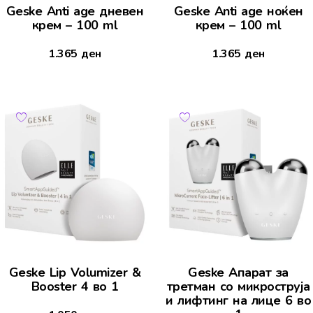
Geske Anti age дневeн
Geske Anti age ноќен
крем – 100 ml
крем – 100 ml
1.365
ден
1.365
ден
Geske Lip Volumizer &
Geske Апарат за
Booster 4 во 1
третман со микроструја
и лифтинг на лице 6 во