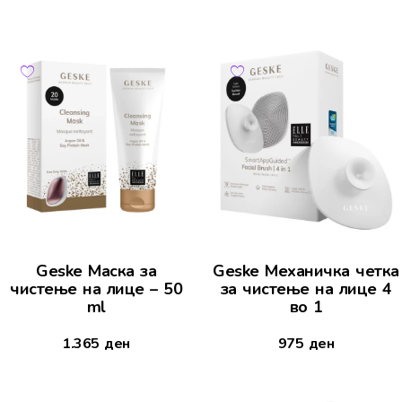
Geske Маска за
Geske Механичка четка
чистење на лице – 50
за чистење на лице 4
ml
во 1
1.365
ден
975
ден