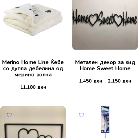
Merino Home Line Ќебе
Mетален декор за ѕид
со дупла дебелина од
Home Sweet Home
мерино волна
1.450
ден
–
2.150
ден
11.180
ден