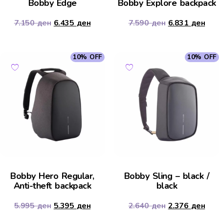
Bobby Edge
Bobby Explore backpack
7.150
ден
6.435
ден
7.590
ден
6.831
ден
10% OFF
10% OFF
Bobby Hero Regular,
Bobby Sling – black /
Anti-theft backpack
black
5.995
ден
5.395
ден
2.640
ден
2.376
ден