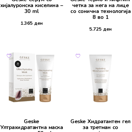
хијалуронска киселина –
четка за нега на лице
30 ml
со сонична технологија
8 во 1
1.365
ден
5.725
ден
Geske
Geske Хидратантен гел
Ултрахидратантна маска
за третман со