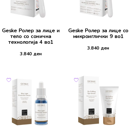
Geske Ролер за лице и
Geske Ролер за лице со
тело со сонична
микроиглички 9 во1
технологија 4 во1
3.840
ден
3.840
ден