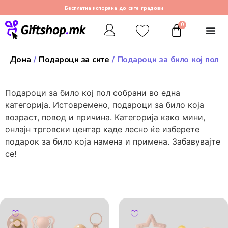
Бесплатна испорака до сите градови
0
Дома
/
Подароци за сите
/ Подароци за било кој пол
Подароци за било кој пол собрани во една
категорија. Истовремено, подароци за било која
возраст, повод и причина. Категорија како мини,
онлајн трговски центар каде лесно ќе изберете
подарок за било која намена и примена. Забавувајте
се!