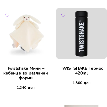
Twistshake Мини –
TWISTSHAKE Термос
ќебенце во различни
420ml
форми
1.500
ден
1.240
ден