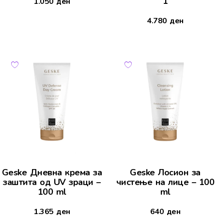
1
1.050
ден
4.780
ден
Geske Дневна крема за
Geske Лосион за
заштита од UV зраци –
чистење на лице – 100
100 ml
ml
1.365
ден
640
ден