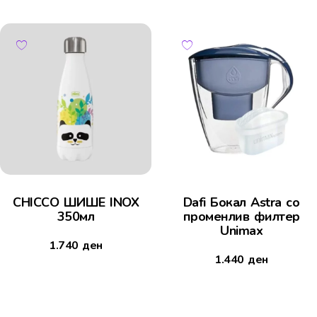
CHICCO ШИШЕ INOX
Dafi Бокал Astra со
350мл
променлив филтер
Unimax
1.740
ден
1.440
ден