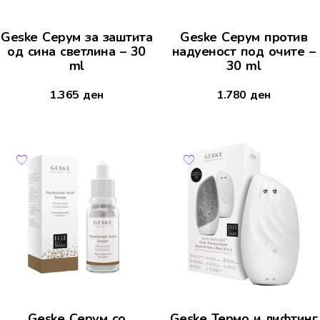
Geske Серум за заштита
Geske Серум против
од сина светлина – 30
надуеност под очите –
ml
30 ml
1.365
ден
1.780
ден
Geske Серум со
Geske Термо и лифтинг