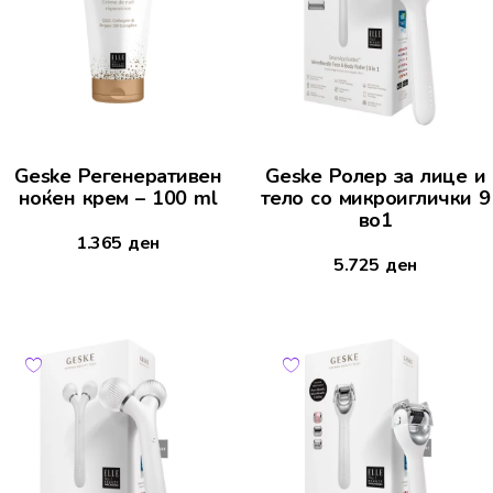
Geske Регенеративен
Geske Ролер за лице и
ноќен крем – 100 ml
тело со микроиглички 9
во1
1.365
ден
5.725
ден