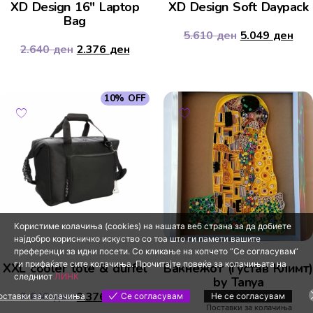
XD Design 16″ Laptop
XD Design Soft Daypack
Bag
5.610
ден
5.049
ден
2.640
ден
2.376
ден
10% OFF
Користиме колачиња (cookies) на нашата веб страна за да добиете
најдобро корисничко искуство со тоа што ги памети вашите
преференци за идни посети. Со кликање на копчето “Се согласувам“
ги прифаќате сите колачиња. Прочитајте повеќе за колачињата на
XXL cooler tote & duffel
Бакнежот (Густав Климт)
следниот
ЛИНК
by Tanya
2.640
ден
2.376
ден
оставки за колачиња
Се согласувам
Не се согласувам
Поставки за колачиња
2.000
ден