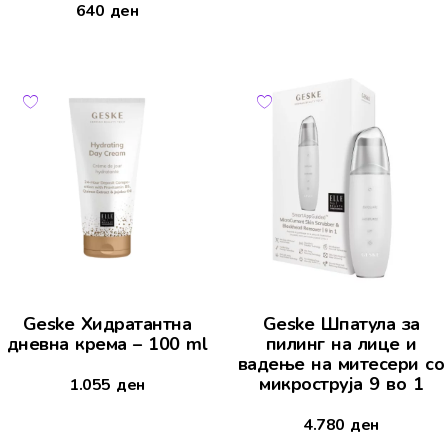
640
ден
Geske Хидратантна
Geske Шпатула за
дневна крема – 100 ml
пилинг на лице и
вадење на митесери со
микроструја 9 во 1
1.055
ден
4.780
ден