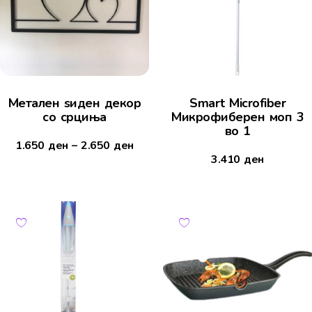
Mетален ѕиден декор
Smart Microfiber
со срциња
Микрофиберен моп 3
во 1
1.650
ден
–
2.650
ден
3.410
ден