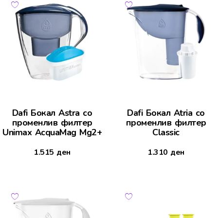
Dafi Бокал Astra со
Dafi Бокал Atria со
променлив филтер
променлив филтер
Unimax AcquaMag Mg2+
Classic
1.515
ден
1.310
ден