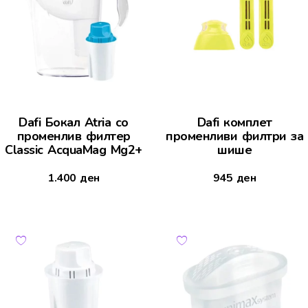
Dafi Бокал Atria со
Dafi комплет
променлив филтер
променливи филтри за
Classic AcquaMag Mg2+
шише
1.400
ден
945
ден