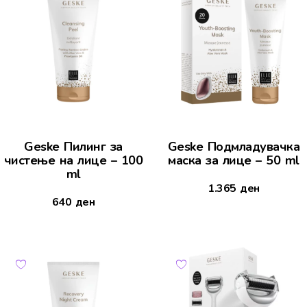
Geske Пилинг за
Geske Подмладувачка
чистење на лице – 100
маска за лице – 50 ml
ml
1.365
ден
640
ден