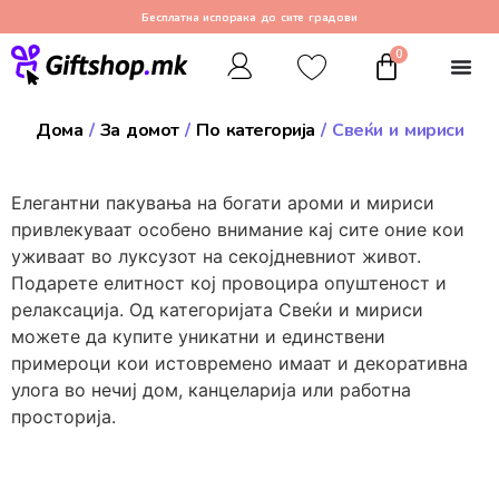
Бесплатна испорака до сите градови
0
Дома
/
За домот
/
По категорија
/ Свеќи и мириси
Елегантни пакувања на богати ароми и мириси
привлекуваат особено внимание кај сите оние кои
уживаат во луксузот на секојдневниот живот.
Подарете елитност кој провоцира опуштеност и
релаксација. Од категоријата Свеќи и мириси
можете да купите уникатни и единствени
примероци кои истовремено имаат и декоративна
улога во нечиј дом, канцеларија или работна
просторија.