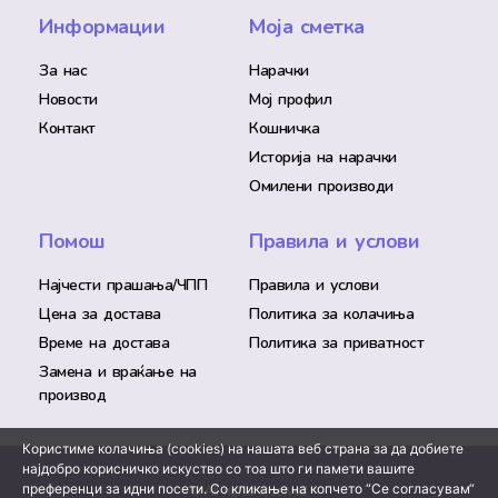
Информации
Моја сметка
За нас
Нарачки
Новости
Мој профил
Контакт
Кошничка
Историја на нарачки
Омилени производи
Помош
Правила и услови
Најчести прашања/ЧПП
Правила и услови
Цена за достава
Политика за колачиња
Време на достава
Политика за приватност
Замена и враќање на
производ
Користиме колачиња (cookies) на нашата веб страна за да добиете
најдобро корисничко искуство со тоа што ги памети вашите
преференци за идни посети. Со кликање на копчето “Се согласувам“
© All rights reserved