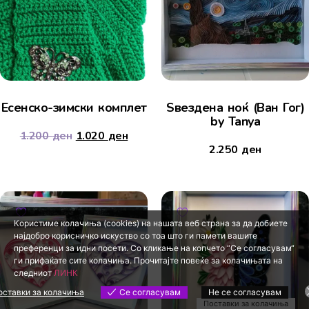
Есенско-зимски комплет
Ѕвездена ноќ (Ван Гог)
by Tanya
1.200
ден
1.020
ден
2.250
ден
Користиме колачиња (cookies) на нашата веб страна за да добиете
најдобро корисничко искуство со тоа што ги памети вашите
преференци за идни посети. Со кликање на копчето “Се согласувам“
ги прифаќате сите колачиња. Прочитајте повеќе за колачињата на
следниот
ЛИНК
оставки за колачиња
Се согласувам
Не се согласувам
Поставки за колачиња