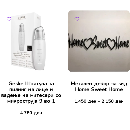
Geske Шпатула за
Mетален декор за ѕид
пилинг на лице и
Home Sweet Home
вадење на митесери со
микроструја 9 во 1
1.450
ден
–
2.150
ден
4.780
ден