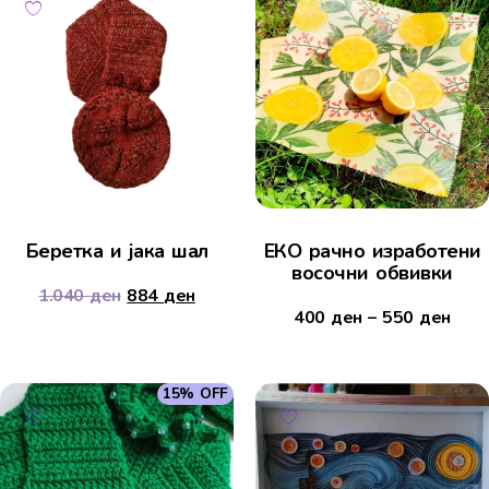
Беретка и јака шал
ЕКО рачно изработени
восочни обвивки
1.040
ден
884
ден
400
ден
–
550
ден
15% OFF