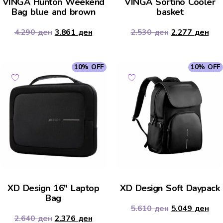
VINGA Hunton Weekend
VINGA Sortino Cooler
Bag blue and brown
basket
4.290
ден
3.861
ден
2.530
ден
2.277
ден
10% OFF
10% OFF
XD Design 16″ Laptop
XD Design Soft Daypack
Bag
5.610
ден
5.049
ден
2.640
ден
2.376
ден