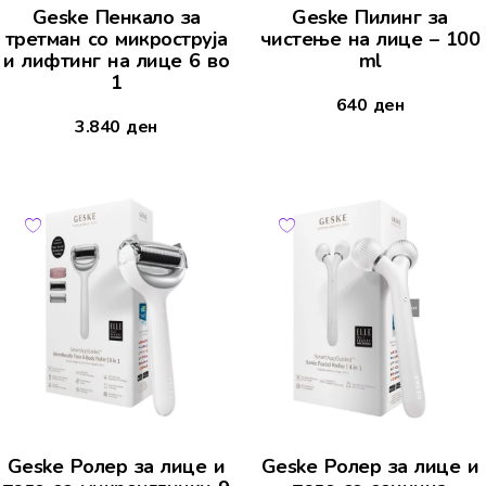
Geske Пенкало за
Geske Пилинг за
третман со микроструја
чистење на лице – 100
и лифтинг на лице 6 во
ml
1
640
ден
3.840
ден
Geske Ролер за лице и
Geske Ролер за лице и