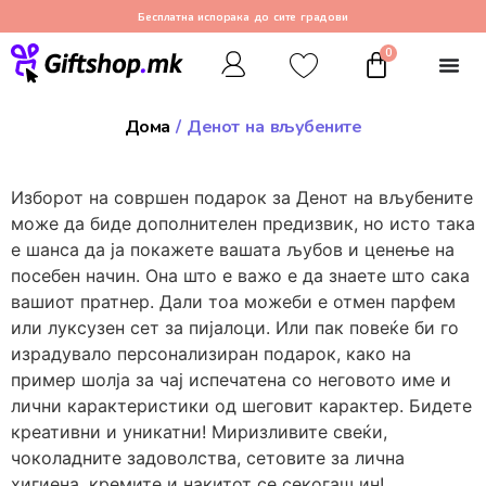
Бесплатна испорака до сите градови
0
Дома
/ Денот на вљубените
Изборот на совршен подарок за Денот на вљубените
може да биде дополнителен предизвик, но исто така
е шанса да ја покажете вашата љубов и ценење на
посебен начин. Она што е важо е да знаете што сака
вашиот пратнер. Дали тоа можеби е отмен парфем
или луксузен сет за пијалоци. Или пак повеќе би го
израдувало персонализиран подарок, како на
пример шолја за чај испечатена со неговото име и
лични карактеристики од шеговит карактер. Бидете
креативни и уникатни! Миризливите свеќи,
чоколадните задоволства, сетовите за лична
хигиена, кремите и накитот се секогаш ин!