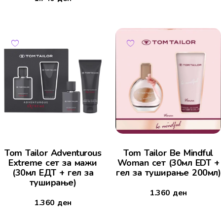
Tom Tailor Adventurous
Tom Tailor Be Mindful
Extreme сет за мажи
Woman сет (30мл EDT +
(30мл ЕДТ + гел за
гел за туширање 200мл)
туширање)
1.360
ден
1.360
ден