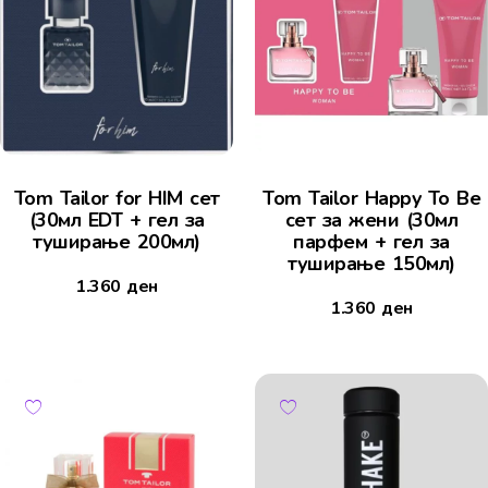
Tom Tailor for HIM сет
Tom Tailor Happy To Be
(30мл EDT + гел за
сет за жени (30мл
туширање 200мл)
парфем + гел за
туширање 150мл)
1.360
ден
1.360
ден