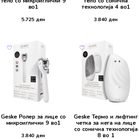
тело со микроиглички 9
тело со сонична
во1
технологија 4 во1
5.725
ден
3.840
ден
Geske Ролер за лице со
Geske Термо и лифтинг
микроиглички 9 во1
четка за нега на лице
со сонична технологија
8 во 1
3.840
ден