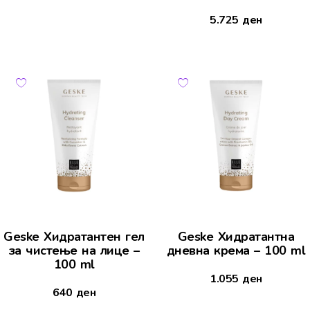
5.725
ден
Geske Хидратантен гел
Geske Хидратантна
за чистење на лице –
дневна крема – 100 ml
100 ml
1.055
ден
640
ден