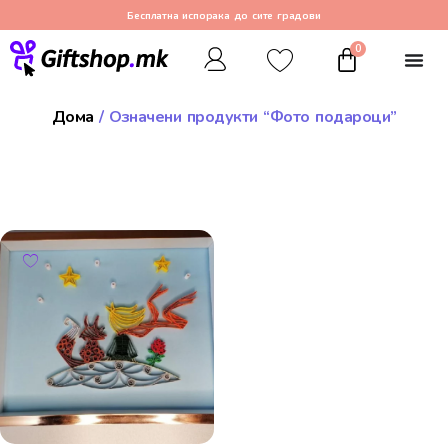
Бесплатна испорака до сите градови
0
Дома
/ Означени продукти “Фото подароци”