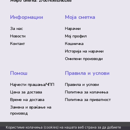
Жиро сметка: 270074955360168
Информации
Моја сметка
За нас
Нарачки
Новости
Мој профил
Контакт
Кошничка
Историја на нарачки
Омилени производи
Помош
Правила и услови
Најчести прашања/ЧПП
Правила и услови
Цена за достава
Политика за колачиња
Време на достава
Политика за приватност
Замена и враќање на
производ
Користиме колачиња (cookies) на нашата веб страна за да добиете