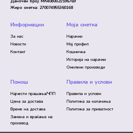
Даночен број: МК4080021596769
Жиро сметка: 270074955360168
Информации
Моја сметка
За нас
Нарачки
Новости
Мој профил
Контакт
Кошничка
Историја на нарачки
Омилени производи
Помош
Правила и услови
Најчести прашања/ЧПП
Правила и услови
Цена за достава
Политика за колачиња
Време на достава
Политика за приватност
Замена и враќање на
производ