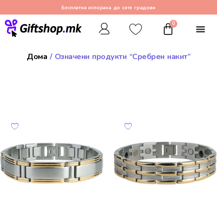
Бесплатна испорака до сите градови
0
Дома
/ Означени продукти “Сребрен накит”