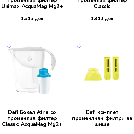
променлив филтер
променлив филтер
Unimax AcquaMag Mg2+
Classic
1.515
ден
1.310
ден
Dafi Бокал Atria со
Dafi комплет
променлив филтер
променливи филтри за
Classic AcquaMag Mg2+
шише