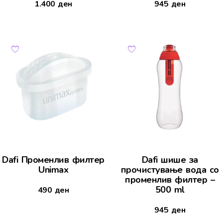
1.400
ден
945
ден
Dafi Променлив филтер
Dafi шише за
Unimax
прочистување вода со
променлив филтер –
500 ml
490
ден
945
ден