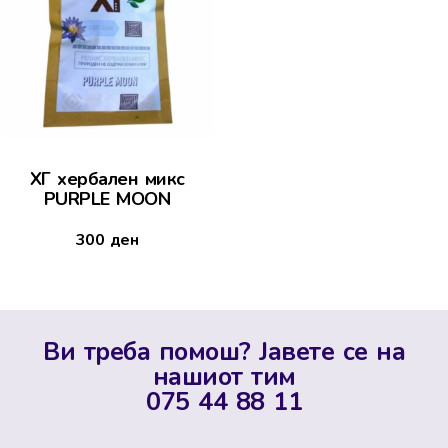
ХГ хербален микс
PURPLE MOON
300
ден
Ви треба помош? Јавете се на
нашиот тим
075 44 88 11