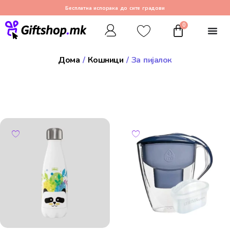
Бесплатна испорака до сите градови
0
Дома
/
Кошници
/ За пијалок