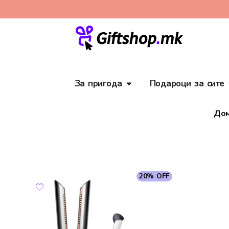
За пригода
Подароци за сите
До
20% OFF