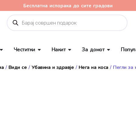
Бесплатна испорака до сите градови
Честитки
Накит
За домот
Попул
ма
/
Види се
/
Убавина и здравје
/
Нега на коса
/ Пегли за 