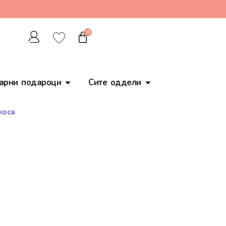
0
арни подароци
Сите оддели
коса