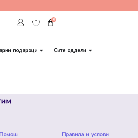
0
арни подароци
Сите оддели
тим
Помош
Правила и услови