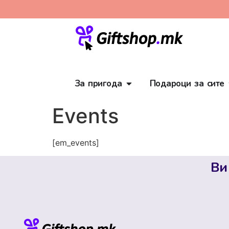
За пригода
Подароци за сите
Events
[em_events]
Ви