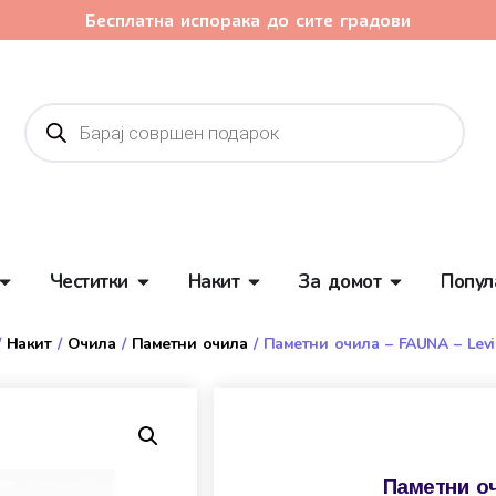
Бесплатна испорака до сите градови
Честитки
Накит
За домот
Попул
/
Накит
/
Очила
/
Паметни очила
/ Паметни очила – FAUNA – Levi
Паметни оч