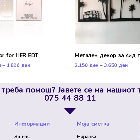
or for HER EDT
Метален декор за ѕид 
н
–
1.896
ден
2.150
ден
–
3.650
ден
 треба помош? Јавете се на нашиот 
075 44 88 11
Информации
Моја сметка
За нас
Нарачки