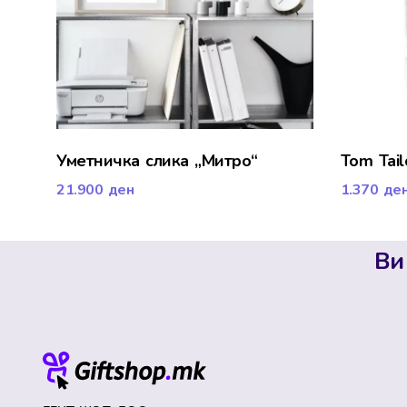
Уметничка слика „Митро“
Tom Tail
21.900
ден
1.370
де
Ви