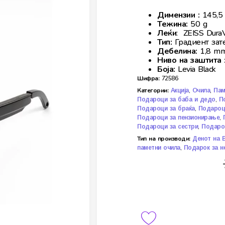
Димензии :
145,5 
Тежина:
50 g
Леќи
: ZEISS DuraV
Тип:
Градиент зат
Дебелина:
1,8 m
Ниво на заштита 
Боја:
Levia Black
Шифра:
72586
Категории:
,
,
Акција
Очила
Пам
,
Подароци за баба и дедо
П
,
Подароци за браќа
Подароци
,
Подароци за пензионирање
,
Подароци за сестри
Подаро
Тип на производи:
Денот на 
,
паметни очила
Подарок за н