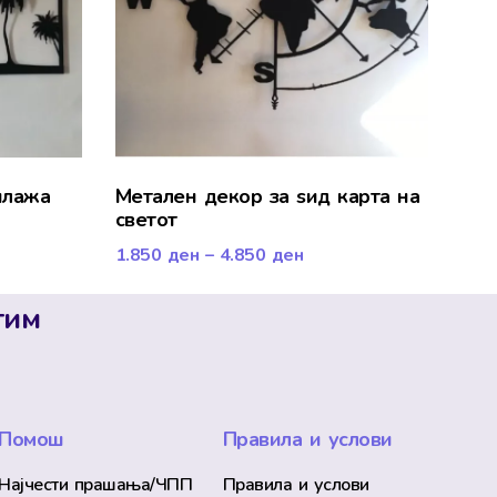
плажа
Метален декор за ѕид карта на
светот
1.850
ден
–
4.850
ден
тим
Помош
Правила и услови
Најчести прашања/ЧПП
Правила и услови