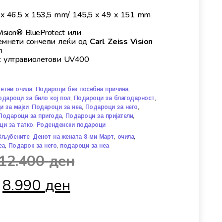
x 46,5 x 153,5 mm/ 145,5 x 49 x 151 mm
ision® BlueProtect или
емнети сончеви леќи од
Carl Zeiss Vision
m
:
ултравиолетови UV400
,
,
етни очила
Подароци без посебна причина
,
,
одароци за било кој пол
Подароци за благодарност
,
,
,
 за мајки
Подароци за неа
Подароци за него
,
,
Подароци за пригода
Подароци за пријатели
,
ци за татко
Роденденски подароци
,
,
,
Вљубените
Денот на жената 8-ми Март
очила
,
,
еа
Подарок за него
подароци за неа
12.400
ден
8.990
ден