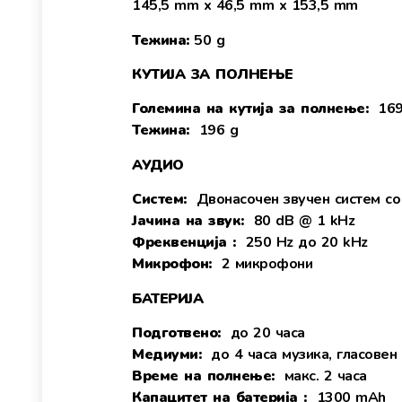
145,5 mm x 46,5 mm x 153,5 mm
Тежина:
50 g
КУТИЈА ЗА ПОЛНЕЊЕ
Големина на кутија за полнење:
169
Тежина:
196 g
АУДИО
Систем:
Двонасочен звучен систем со
Јачина на звук:
80 dB @ 1 kHz
Фреквенција :
250 Hz до 20 kHz
Микрофон:
2 микрофони
БАТЕРИЈА
Подготвено:
до 20 часа
Медиуми:
до 4 часа музика, гласовен 
Време на полнење:
макс. 2 часа
Капацитет на батерија :
1300 mAh