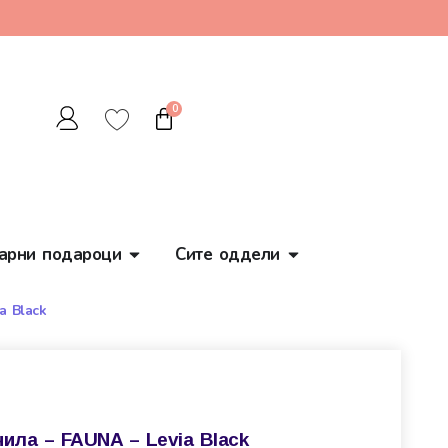
0
арни подароци
Сите оддели
a Black
ила – FAUNA – Levia Black