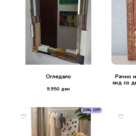
Огледало
Рачно и
ѕид со д
9.950
ден
20% OFF