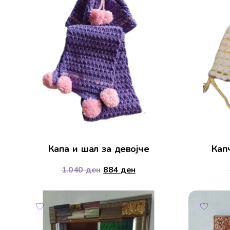
Капа и шал за девојче
Кап
1.040
ден
884
ден