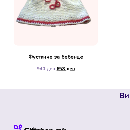
Фустанче за бебенце
940
ден
658
ден
Ви