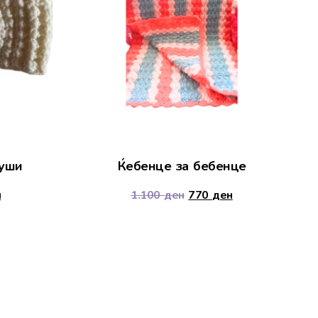
 уши
Ќебенце за бебенце
н
1.100
ден
770
ден