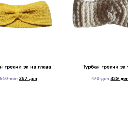
н греачи за на глава
Турбан греачи за
510
ден
357
ден
470
ден
329
де