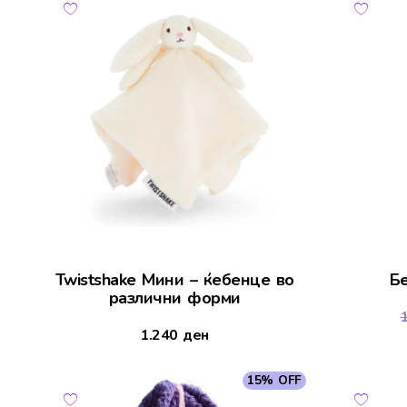
Twistshake Мини – ќебенце во
Бе
различни форми
1.240
ден
15% OFF