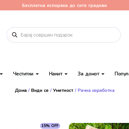
Бесплатна испорака до сите градови
Честитки
Накит
За домот
Попул
Дома
/
Види се
/
Уметност
/ Рачна изработка
15% OFF