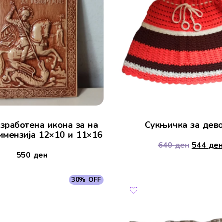
зработена икона за на
Сукњичка за дево
имензија 12×10 и 11×16
640
ден
544
де
550
ден
30% OFF