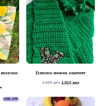
 восочни
Есенско-зимски комплет
1.200
ден
1.020
ден
н
15% OFF