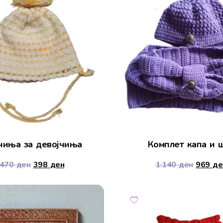
чиња за девојчиња
Комплет капа и 
470
ден
398
ден
1.140
ден
969
де