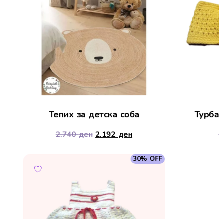
Тепих за детска соба
Турба
2.740
ден
2.192
ден
30% OFF