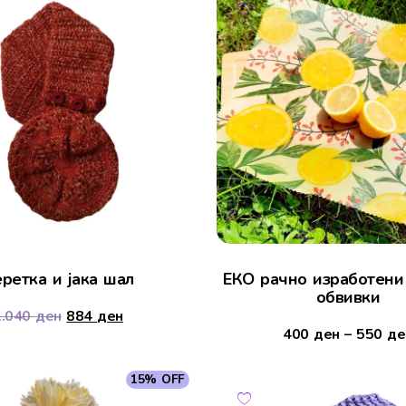
ретка и јака шал
ЕКО рачно изработени
обвивки
1.040
ден
884
ден
400
ден
–
550
де
15% OFF