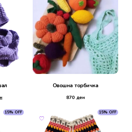
шал
Овошна торбичка
н
870
ден
15% OFF
15% OFF