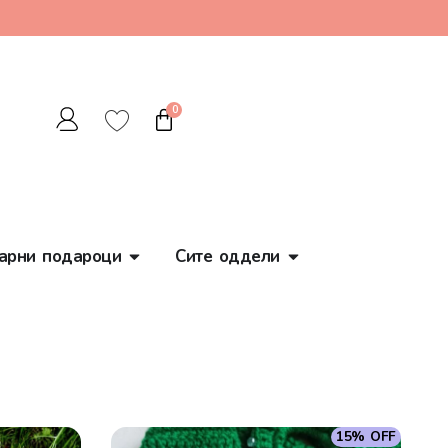
0
арни подароци
Сите оддели
15% OFF