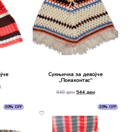
јче
Сукњичка за девојче
„Покахонтас“
н
640
ден
544
ден
30% OFF
30% OFF