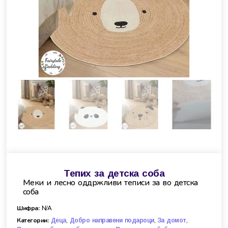
Тепих за детска соба
Меки и лесно оддржливи теписи за во детска
соба
Шифра:
N/A
Категории:
,
,
,
Деца
Добро направени подароци
За домот