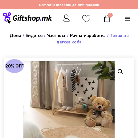
Бесплатна испорака до сите градови
0
Дома
/
Види се
/
Уметност
/
Рачна изработка
/ Тепих за
детска соба
20% OFF