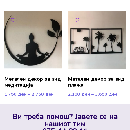
Метален декор за ѕид
Метален декор за ѕид
медитација
плажа
1.750
ден
–
2.750
ден
2.150
ден
–
3.650
ден
Ви треба помош? Јавете се на
нашиот тим