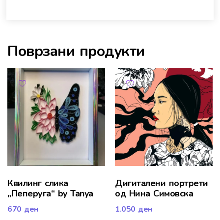
Поврзани продукти
Квилинг слика
Дигиталени портрети
„Пеперуга“ by Tanya
од Нина Симовска
670
ден
1.050
ден