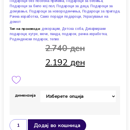
,
,
Подароци без посебна причина
Подароци за бебиња
,
,
Подароци за било кој пол
Подароци за деца
Подароци за
,
,
,
домување
Подароци за новороденчиња
Подароци за пригода
,
,
Рачна изработка
Само поради подароци
Украсување на
домот
Тип на производи:
,
,
декорации
Детска соба
Дизајнирани
,
,
,
,
,
,
подароци
кутре
мече
панда
подарок
рачна изработка
,
Роденденски подарок
тепих
2.740
ден
2.192
ден
димензија
Додај во кошница