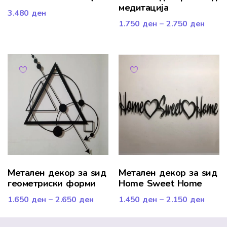
медитација
3.480
ден
1.750
ден
–
2.750
ден
Метален декор за ѕид
Mетален декор за ѕид
геометриски форми
Home Sweet Home
1.650
ден
–
2.650
ден
1.450
ден
–
2.150
ден