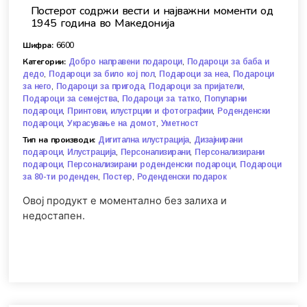
Постерот содржи вести и најважни моменти од
1945 година во Македонија
Шифра:
6600
Категории:
,
Добро направени подароци
Подароци за баба и
,
,
,
дедо
Подароци за било кој пол
Подароци за неа
Подароци
,
,
,
за него
Подароци за пригода
Подароци за пријатели
,
,
Подароци за семејства
Подароци за татко
Популарни
,
,
подароци
Принтови, илустрции и фотографии
Роденденски
,
,
подароци
Украсување на домот
Уметност
Тип на производи:
,
Дигитална илустрација
Дизајнирани
,
,
,
подароци
Илустрација
Персонализирани
Персонализирани
,
,
подароци
Персонализирани роденденски подароци
Подароци
,
,
за 80-ти роденден
Постер
Роденденски подарок
Овој продукт е моментално без залиха и
недостапен.