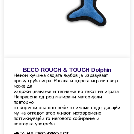
BECO ROUGH & TOUGH Dolphin
Некои кучиња својата љубов ја изразуваат
преку груба игра. Рапава и цврста играчка која
може да
издржи џвакање и тегнење во текот на играта.
Направена од рециклирани материјали,
повторно
го користи она што веќе го имаме овде, давајќи
му на отпадот втор живот, истовремено
поттикнувајќи го неговото собирање и
повторна употреба.
НЕГА НА ПРОИЗВОДОТ