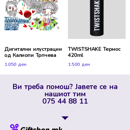
Дигитални илустрации
TWISTSHAKE Термос
од Калиопи Трпчева
420ml
1.050
ден
1.500
ден
Ви треба помош? Јавете се на
нашиот тим
075 44 88 11