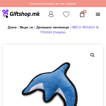
Бесплатна испорака до сите градови
0
Дома
/
Види се
/
Домашни миленици
/ BECO ROUGH &
TOUGH Dolphin