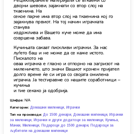
Рециклираните материјали се вткаени со
двојни шевови, зајакнати со втор слој на
ткаенина. На
секое парче има втор слој на ткаенина кој го
зајакнува првиот. На тој начин играчката
станува
издржлива и Вашето куче може да има
совршена забава.
Кучињата сакаат пискливи играчки. За нас
луѓето баш и не може да се каже истото.
Пискалото на
оваа играчка е гласно и отпорно на загризот на
миленичето, што значи Вашиот крзнен пријател
долго време ќе си игра со својата омилена
играчка. Ја тестиравме со нашите соработници –
кучиња
и тие секако ја одобрија.
Шифра:
N/A
Категории:
,
Домашни миленици
Играчки
Тип на производи:
,
,
До 1500 денари
Домашни миленици
Играчки
,
,
,
за миленици
Играчки и други додатоци за миленици
Кучиња
,
,
,
Мачки
Миленици
Подароци до 1500 денари
Подароци за
љубители на домашни миленици