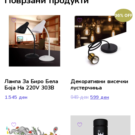
Поврзани продукти
36% OFF
Лампа За Биро Бела
Декоративни висечки
Боја На 220V 303B
лустерчиња
1.545
ден
599
ден
949
ден