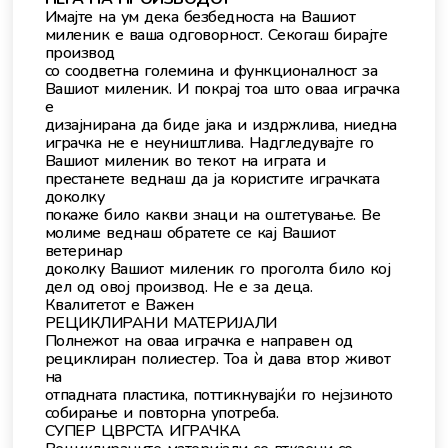
Имајте на ум дека безбедноста на Вашиот
миленик е ваша одговорност. Секогаш бирајте
производ
со соодветна големина и функционалност за
Вашиот миленик. И покрај тоа што оваа играчка
е
дизајнирана да биде јака и издржлива, ниедна
играчка не е неуништлива. Надгледувајте го
Вашиот миленик во текот на играта и
престанете веднаш да ја користите играчката
доколку
покаже било какви знаци на оштетување. Ве
молиме веднаш обратете се кај Вашиот
ветеринар
доколку Вашиот миленик го проголта било кој
дел од овој производ. Не е за деца.
Квалитетот е Важен
РЕЦИКЛИРАНИ МАТЕРИЈАЛИ
Полнежот на оваа играчка е направен од
рециклиран полиестер. Тоа ѝ дава втор живот
на
отпадната пластика, поттикнувајќи го нејзиното
собирање и повторна употреба.
СУПЕР ЦВРСТА ИГРАЧКА