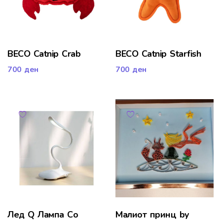
BECO Catnip Crab
BECO Catnip Starfish
700
ден
700
ден
Лед Q Лампа Со
Малиот принц by