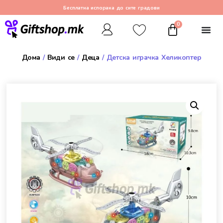
Бесплатна испорака до сите градови
0
Дома
/
Види се
/
Деца
/ Детска играчка Хеликоптер