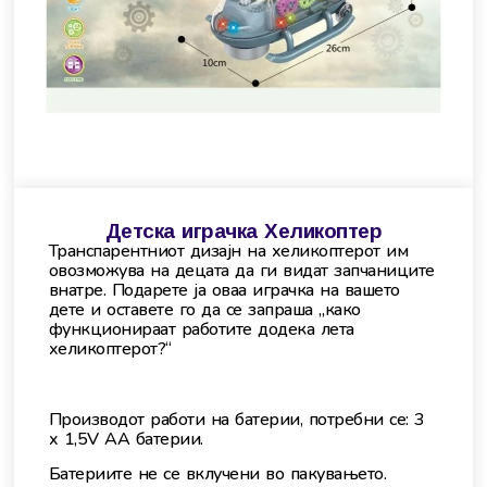
Детска играчка Хеликоптер
Транспарентниот дизајн на хеликоптерот им
овозможува на децата да ги видат запчаниците
внатре. Подарете ја оваа играчка на вашето
дете и оставете го да се запраша „како
функционираат работите додека лета
хеликоптерот?“
Производот работи на батерии, потребни се: 3
х 1,5V AA батерии.
Батериите не се вклучени во пакувањето.