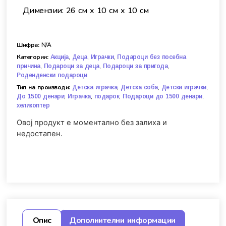
Димензии: 26 см х 10 см х 10 см
Шифра:
N/A
Категории:
,
,
,
Акција
Деца
Играчки
Подароци без посебна
,
,
,
причина
Подароци за деца
Подароци за пригода
Роденденски подароци
Тип на производи:
,
,
,
Детска играчка
Детска соба
Детски играчки
,
,
,
,
До 1500 денари
Играчка
подарок
Подароци до 1500 денари
хеликоптер
Овој продукт е моментално без залиха и
недостапен.
Опис
Дополнителни информации