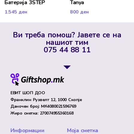
Батерија 3STEP
Tanya
1.545
ден
800
ден
Ви треба помош? Јавете се на
нашиот тим
075 44 88 11
ЕВИТ ШОП ДОО
Франклин Рузвелт 12, 1000 Скопје
Даночен број: МК4080021596769
Жиро сметка: 270074955360168
Информации
Моја сметка