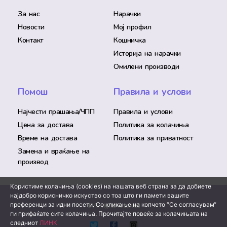
За нас
Нарачки
Новости
Мој профил
Контакт
Кошничка
Историја на нарачки
Омилени производи
Помош
Правила и услови
Најчести прашања/ЧПП
Правила и услови
Цена за достава
Политика за колачиња
Време на достава
Политика за приватност
Замена и враќање на
производ
Користиме колачиња (cookies) на нашата веб страна за да добиете
најдобро корисничко искуство со тоа што ги памети вашите
преференци за идни посети. Со кликање на копчето “Се согласувам“
© All rights reserved
ги прифаќате сите колачиња. Прочитајте повеќе за колачињата на
следниот
ЛИНК