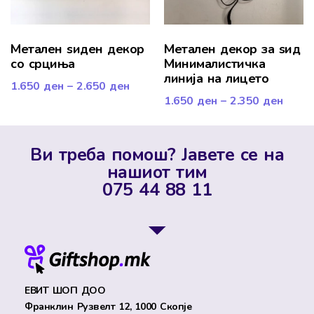
Mетален ѕиден декор
Метален декор за ѕид
со срциња
Минималистичка
линија на лицето
1.650
ден
–
2.650
ден
1.650
ден
–
2.350
ден
Ви треба помош? Јавете се на
нашиот тим
075 44 88 11
ЕВИТ ШОП ДОО
Франклин Рузвелт 12, 1000 Скопје