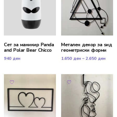
Сет за маникир Panda
Метален декор за ѕид
and Polar Bear Chicco
геометриски форми
940
ден
1.650
ден
–
2.650
ден