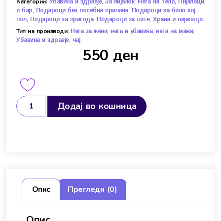
Категории:
,
,
,
Убавина и здравје
За пијалок
Нега на тело
Пијалоци
,
,
и бар
Подароци без посебна причина
Подароци за било кој
,
,
,
пол
Подароци за пригода
Подароци за сите
Храна и пијалоци
Тип на производи:
,
,
,
Нега за жени
нега и убавина
нега на мажи
,
Убавина и здравје
чај
550
ден
Додај во кошница
Опис
Прегледи (0)
Опис