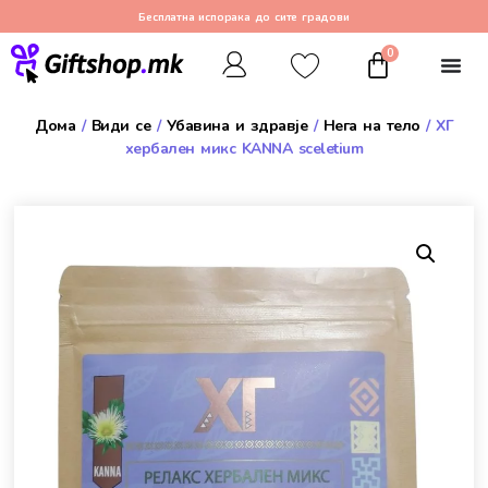
Бесплатна испорака до сите градови
0
Дома
/
Види се
/
Убавина и здравје
/
Нега на тело
/ ХГ
хербален микс KANNA sceletium