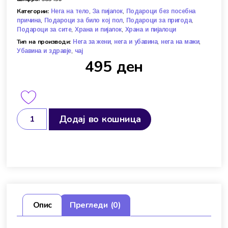
Категории:
,
,
Нега на тело
За пијалок
Подароци без посебна
,
,
,
причина
Подароци за било кој пол
Подароци за пригода
,
,
Подароци за сите
Храна и пијалок
Храна и пијалоци
Тип на производи:
,
,
,
Нега за жени
нега и убавина
нега на мажи
,
Убавина и здравје
чај
495
ден
Додај во кошница
Опис
Прегледи (0)