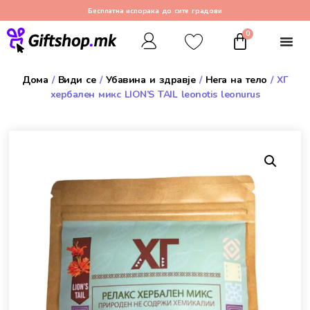
Бесплатна испорака до сите градови
0
Дома
/
Види се
/
Убавина и здравје
/
Нега на тело
/ ХГ
хербален микс LION’S TAIL leonotis leonurus