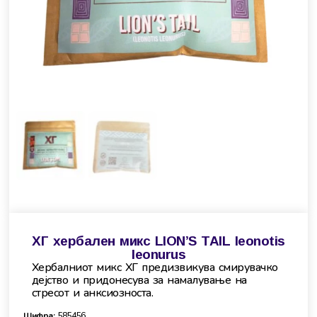
ХГ хербален микс LION’S TAIL leonotis
leonurus
Хербалниот микс ХГ предизвикува смирувачко
дејство и придонесува за намалување на
стресот и анксиозноста.
Шифра:
585456