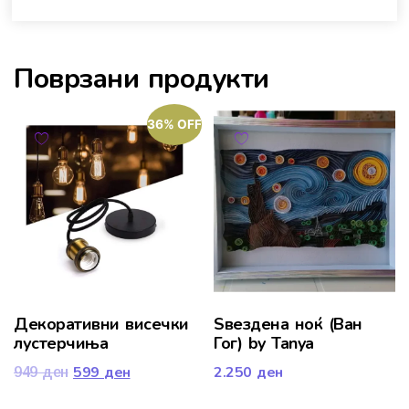
Поврзани продукти
36% OFF
Декоративни висечки
Ѕвездена ноќ (Ван
лустерчиња
Гог) by Tanya
599
ден
2.250
ден
949
ден