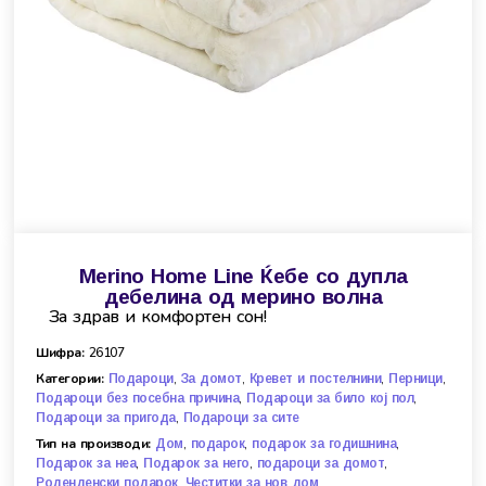
Merino Home Line Ќебе со дупла
дебелина од мерино волна
За здрав и комфортен сoн!
Шифра:
26107
Категории:
,
,
,
,
Подароци
За домот
Кревет и постелнини
Перници
,
,
Подароци без посебна причина
Подароци за било кој пол
,
Подароци за пригода
Подароци за сите
Тип на производи:
,
,
,
Дом
подарок
подарок за годишнина
,
,
,
Подарок за неа
Подарок за него
подароци за домот
,
Роденденски подарок
Честитки за нов дом