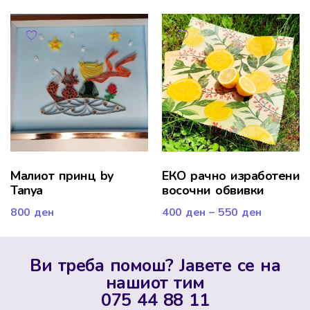
Малиот принц by
ЕКО рачно изработени
Tanya
восочни обвивки
800
ден
400
ден
–
550
ден
Ви треба помош? Јавете се на
нашиот тим
075 44 88 11