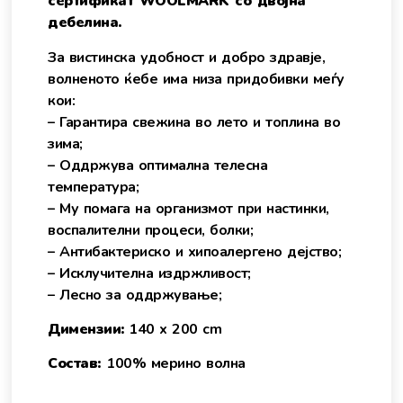
сертификат WOOLMARK со двојна
дебелина.
За вистинска удобност и добро здравје,
волненото ќебе има низа придобивки меѓу
кои:
– Гарантира свежина во лето и топлина во
зима;
– Оддржува оптимална телесна
температура;
– Му помага на организмот при настинки,
воспалителни процеси, болки;
– Антибактериско и хипоалергено дејство;
– Исклучителна издржливост;
– Лесно за оддржување;
Димензии:
140 х 200 cm
Состав:
100% мерино волна