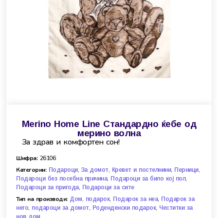
Merino Home Line Стандардно ќебе од
мерино волна
За здрав и комфортен сoн!
Шифра:
26106
Категории:
,
,
,
,
Подароци
За домот
Кревет и постелнини
Перници
,
,
Подароци без посебна причина
Подароци за било кој пол
,
Подароци за пригода
Подароци за сите
Тип на производи:
,
,
,
Дом
подарок
Подарок за неа
Подарок за
,
,
,
него
подароци за домот
Роденденски подарок
Честитки за
нов дом