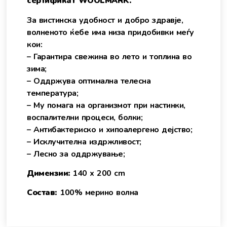
сертификат WOOLMARK.
За вистинска удобност и добро здравје,
волненото ќебе има низа придобивки меѓу
кои:
– Гарантира свежина во лето и топлина во
зима;
– Оддржува оптимална телесна
температура;
– Му помага на организмот при настинки,
воспалителни процеси, болки;
– Антибактериско и хипоалергено дејство;
– Исклучителна издржливост;
– Лесно за оддржување;
Димензии:
140 х 200 cm
Состав:
100% мерино волна