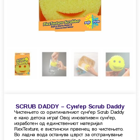
SCRUB DADDY – Сунѓер Scrub Daddy
Чистењето со оригиналниот сунѓер Scrub Daddy
е како детска игра! Овој иновативен сунѓер,
изработен од единствениот материјал
FlexTexture, е вистински првенец во чистењето.
Во ладна вода останува цврст за отстранување