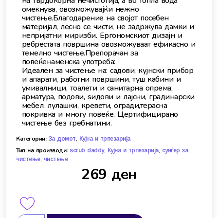
на тврдокорна нечистотија, а во топла вода
омекнува, овозможувајќи нежно
чистење.Благодарение на својот посебен
материјал, лесно се чисти, не задржува дамки и
непријатни миризби. Ергономскиот дизајн и
ребрестата површина овозможуваат ефикасно и
темелно чистење.Препорачан за
повеќенаменска употреба:
Идеален за чистење на: садови, кујнски прибор
и апарати, работни површини, туш кабини и
умивалници, тоалети и санитарна опрема,
арматура, подови, ѕидови и лајсни, градинарски
мебел, лулашки, кревети, огради,терасна
покривка и многу повеќе. Цертифицирано
чистење без гребнатини.
Категории:
,
За домот
Кујна и трпезарија
Тип на производи:
,
,
scrub daddy
Кујна и трпезарија
сунѓер за
,
чистење
чистење
269
ден