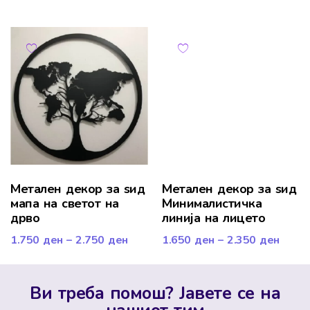
Метален декор за ѕид
Метален декор за ѕид
мапа на светот на
Минималистичка
дрво
линија на лицето
1.750
ден
–
2.750
ден
1.650
ден
–
2.350
ден
Ви треба помош? Јавете се на