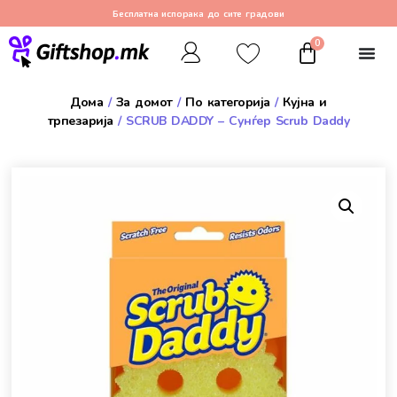
Бесплатна испорака до сите градови
0
Дома
/
За домот
/
По категорија
/
Кујна и
трпезарија
/ SCRUB DADDY – Сунѓер Scrub Daddy