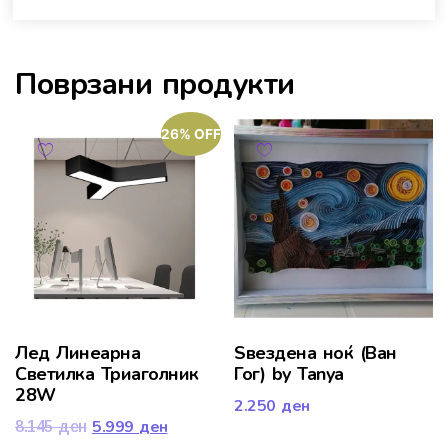
Поврзани продукти
26% OFF
Лед Линеарна
Ѕвездена ноќ (Ван
Светилка Триаголник
Гог) by Tanya
28W
2.250
ден
5.999
ден
8.145
ден