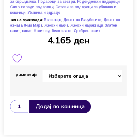
,
,
,
за свршувачка
Подароци за сестри
Роденденски подароци
,
Само поради подароци
Сетови за подароци за убавина и
,
кошници
Убавина и здравје
Тип на производи:
,
,
Валентајн
Денот на Вљубените
Денот на
,
,
,
жената 8-ми Март
Женски накит
Женски нараквици
Златен
,
,
,
накит
накит
Накит од бело злато
Сребрен накит
4.165
ден
димензија
Додај во кошница