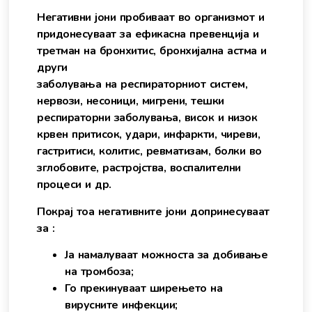
Негативни јони пробиваат во организмот и
придонесуваат за ефикасна превенција и
третман на бронхитис, бронхијална астма и
други
заболувања на респираторниот систем,
нервози, несоници, мигрени, тешки
респираторни заболувања, висок и низок
крвен притисок, удари, инфаркти, чиреви,
гастритиси, колитис, ревматизам, болки во
зглобовите, растројства, воспалителни
процеси и др.
Покрај тоа негативните јони допринесуваат
за :
Ја намалуваат можноста за добивање
на тромбоза;
Го прекинуваат ширењето на
вирусните инфекции;