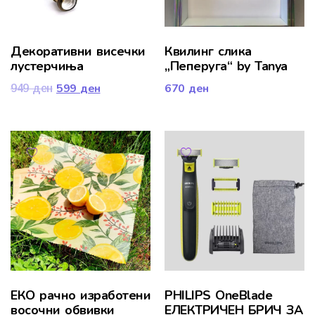
Декоративни висечки
Квилинг слика
лустерчиња
„Пеперуга“ by Tanya
599
ден
670
ден
949
ден
ЕКО рачно изработени
PHILIPS OneBlade
восочни обвивки
ЕЛЕКТРИЧЕН БРИЧ ЗА