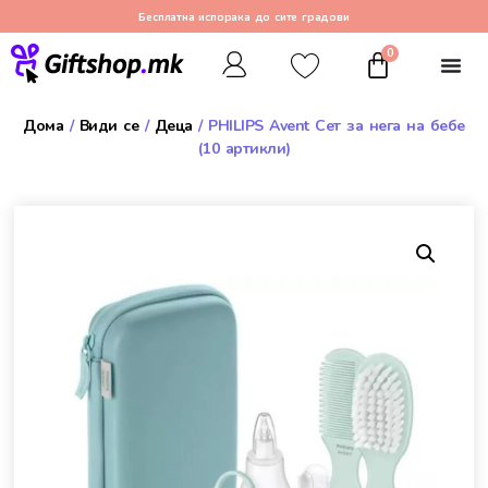
Бесплатна испорака до сите градови
0
Дома
/
Види се
/
Деца
/ PHILIPS Avent Сет за нега на бебе
(10 артикли)