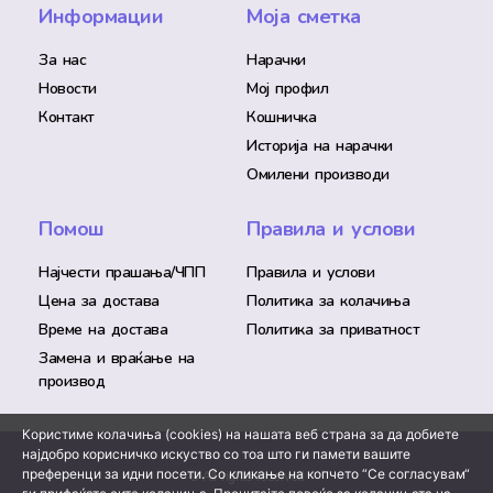
Информации
Моја сметка
За нас
Нарачки
Новости
Мој профил
Контакт
Кошничка
Историја на нарачки
Омилени производи
Помош
Правила и услови
Најчести прашања/ЧПП
Правила и услови
Цена за достава
Политика за колачиња
Време на достава
Политика за приватност
Замена и враќање на
производ
Користиме колачиња (cookies) на нашата веб страна за да добиете
најдобро корисничко искуство со тоа што ги памети вашите
преференци за идни посети. Со кликање на копчето “Се согласувам“
© All rights reserved