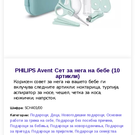
PHILIPS Avent Сет за нега на бебе (10
артикли)
Корисен совет за нега на вашето бебе ги
вклучува следните артикли: ноктарица, турпија,
аспиратор за носе, чешел, четка за коса,
ножички, напрсток.
Шифра:
SCH401/00
Категории:
,
,
,
Подароци
Деца
Новогодишни подароци
Основни
,
,
работи за грижа на себе
Подароци без посебна причина
,
,
Подароци за бебиња
Подароци за новороденчиња
Подароци
,
,
за пригода
Подароци за пријатели
Подароци за семејства