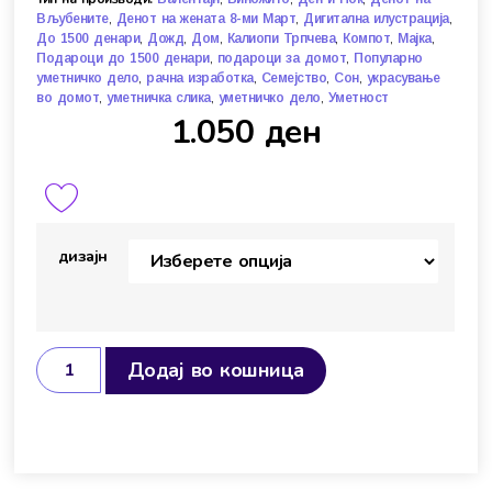
,
,
,
Вљубените
Денот на жената 8-ми Март
Дигитална илустрација
,
,
,
,
,
,
До 1500 денари
Дожд
Дом
Калиопи Трпчева
Компот
Мајка
,
,
Подароци до 1500 денари
подароци за домот
Популарно
,
,
,
,
уметничко дело
рачна изработка
Семејство
Сон
украсување
,
,
,
во домот
уметничка слика
уметничко дело
Уметност
1.050
ден
дизајн
Додај во кошница