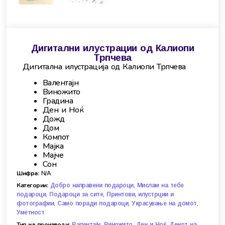
Дигитални илустрации од Калиопи
Трпчева
Дигитална илустрација од Калиопи Трпчева
Валентајн
Виножито
Градина
Ден и Ноќ
Дожд
Дом
Компот
Мајка
Мајче
Сон
Шифра:
N/A
Категории:
,
Добро направени подароци
Мислам на тебе
,
,
подароци
Подароци за сите
Принтови, илустрции и
,
,
,
фотографии
Само поради подароци
Украсување на домот
Уметност
Тип на производи:
,
,
,
Валентајн
Виножито
Ден и Ноќ
Денот на