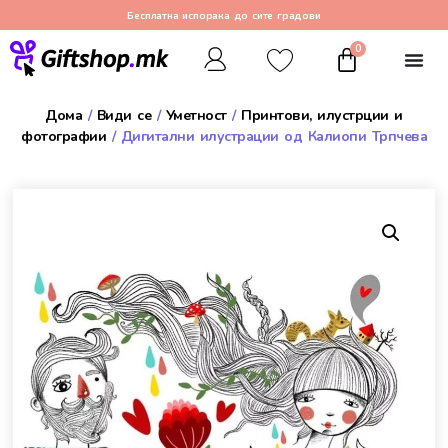
Бесплатна испорака до сите градови
0
Дома
/
Види се
/
Уметност
/
Принтови, илустрции и
фотографии
/ Дигитални илустрации од Калиопи Трпчева