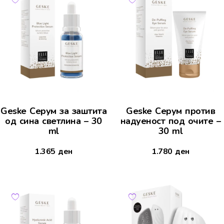
Geske Серум за заштита
Geske Серум против
од сина светлина – 30
надуеност под очите –
ml
30 ml
1.365
ден
1.780
ден