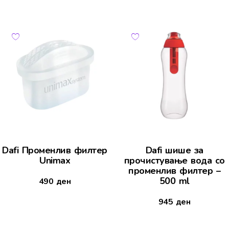
Dafi Променлив филтер
Dafi шише за
Unimax
прочистување вода со
променлив филтер –
500 ml
490
ден
945
ден