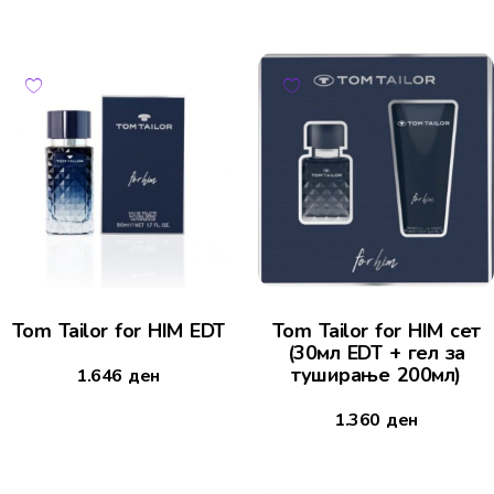
Tom Tailor for HIM EDT
Tom Tailor for HIM сет
(30мл EDT + гел за
туширање 200мл)
1.646
ден
1.360
ден