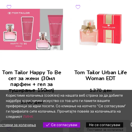
Tom Tailor Happy To Be
Tom Tailor Urban Life
сет за жени (30мл
Woman EDT
парфем + гел за
туширање 150мл)
1.370
ден
Користиме колачиња (cookies) на нашата веб страна за да добиете
најдобро корисничко искуство со тоа што ги памети вашите
1.360
ден
преференци за идни посети. Со кликање на копчето “Се согласувам“
ги прифаќате сите колачиња. Прочитајте повеќе за колачињата на
следниот
ЛИНК
оставки за колачиња
Се согласувам
Не се согласувам
Поставки за колачиња