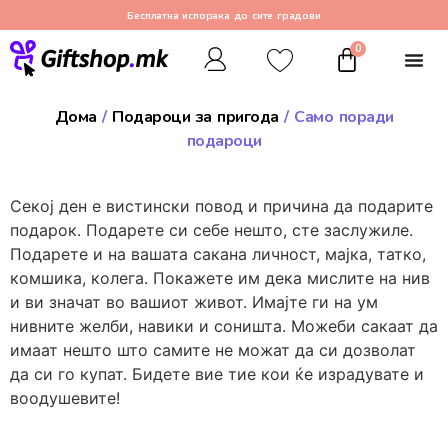
Бесплатна испорака до сите градови
0
Дома
/
Подароци за пригода
/ Само поради
подароци
Секој ден е вистински повод и причина да подарите
подарок. Подарете си себе нешто, сте заслужиле.
Подарете и на вашата сакана личност, мајка, татко,
комшика, колега. Покажете им дека мислите на нив
и ви значат во вашиот живот. Имајте ги на ум
нивните желби, навики и соништа. Можеби сакаат да
имаат нешто што самите не можат да си дозволат
да си го купат. Бидете вие тие кои ќе израдувате и
воодушевите!