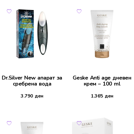
Dr.Silver New апарат за
Geske Anti age дневeн
сребрена вода
крем – 100 ml
3.790
ден
1.365
ден