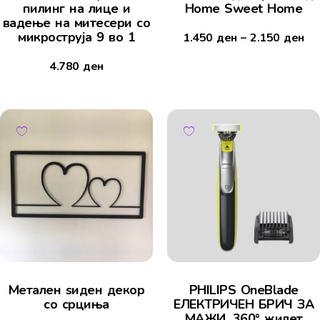
пилинг на лице и
Home Sweet Home
вадење на митесери со
микроструја 9 во 1
1.450
ден
–
2.150
ден
4.780
ден
Mетален ѕиден декор
PHILIPS OneBlade
со срциња
ЕЛЕКТРИЧЕН БРИЧ ЗА
МАЖИ, 360° жилет