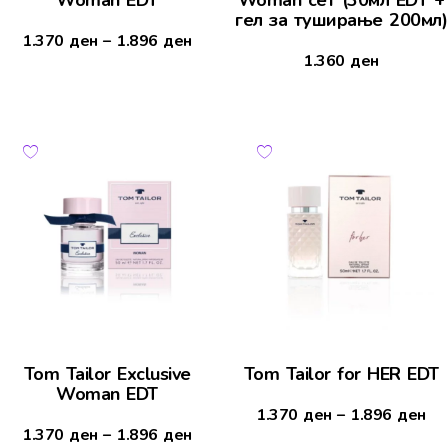
гел за туширање 200мл)
1.370
ден
–
1.896
ден
1.360
ден
Tom Tailor Exclusive
Tom Tailor for HER EDT
Woman EDT
1.370
ден
–
1.896
ден
1.370
ден
–
1.896
ден