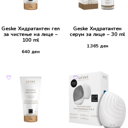
Geske Хидратантен гел
Geske Хидратантен
за чистење на лице –
серум за лице – 30 ml
100 ml
1.365
ден
640
ден