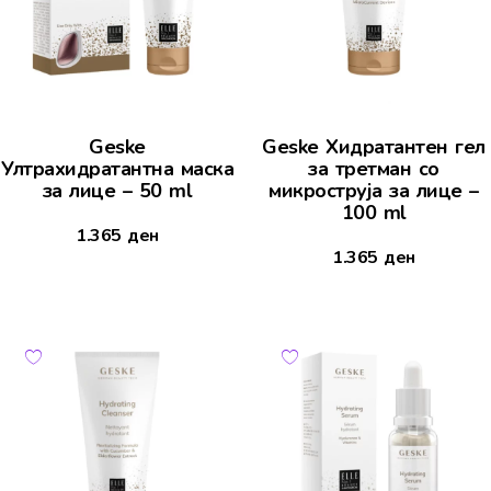
Geske
Geske Хидратантен гел
Ултрахидратантна маска
за третман со
за лице – 50 ml
микроструја за лице –
100 ml
1.365
ден
1.365
ден