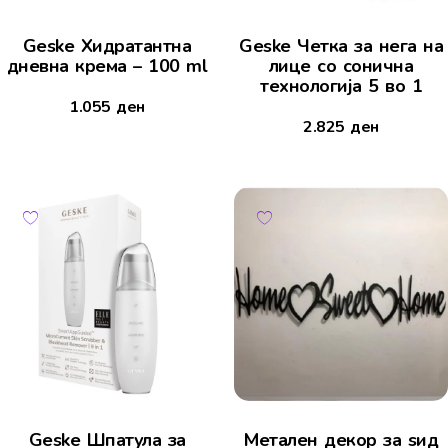
Geske Хидратантна
Geske Четка за нега на
дневна крема – 100 ml
лице со сонична
технологија 5 во 1
1.055
ден
2.825
ден
Geske Шпатула за
Mетален декор за ѕид