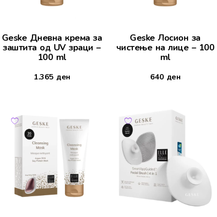
Geske Дневна крема за
Geske Лосион за
заштита од UV зраци –
чистење на лице – 100
100 ml
ml
1.365
ден
640
ден