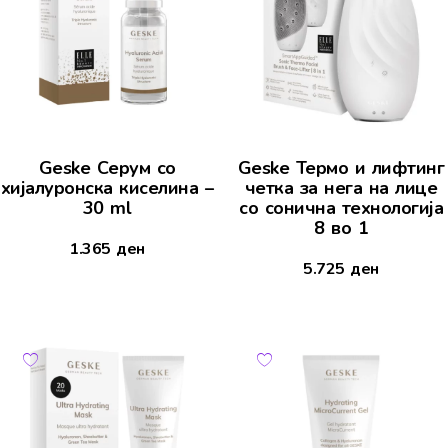
Geske Серум со
Geske Термо и лифтинг
хијалуронска киселина –
четка за нега на лице
30 ml
со сонична технологија
8 во 1
1.365
ден
5.725
ден