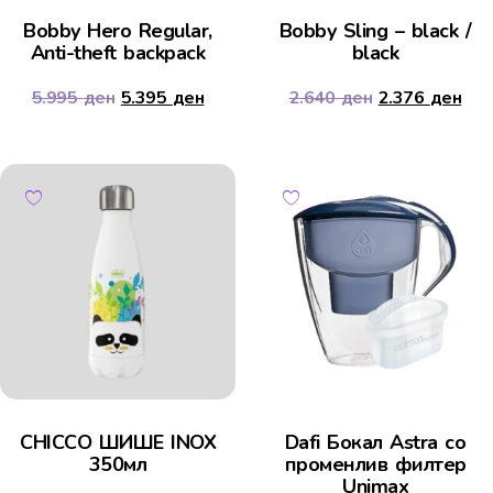
Bobby Hero Regular,
Bobby Sling – black /
Anti-theft backpack
black
5.995
ден
5.395
ден
2.640
ден
2.376
ден
CHICCO ШИШЕ INOX
Dafi Бокал Astra со
350мл
променлив филтер
Unimax