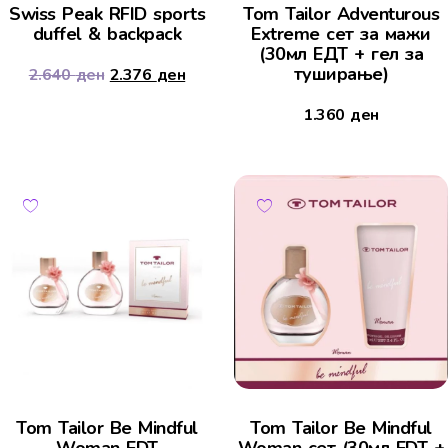
Swiss Peak RFID sports
Tom Tailor Adventurous
duffel & backpack
Extreme сет за мажи
(30мл ЕДТ + гел за
туширање)
2.640
ден
2.376
ден
1.360
ден
Tom Tailor Be Mindful
Tom Tailor Be Mindful
Woman EDT
Woman сет (30мл EDT +