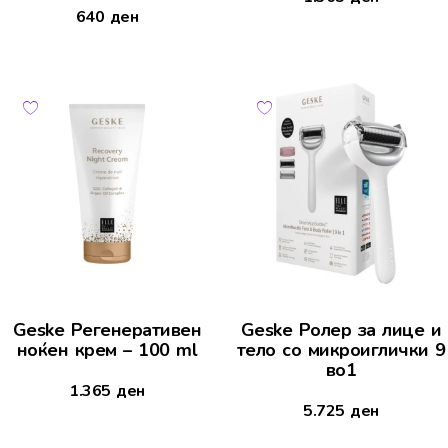
640
ден
Geske Регенеративен
Geske Ролер за лице и
ноќен крем – 100 ml
тело со микроиглички 9
во1
1.365
ден
5.725
ден