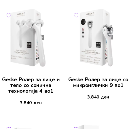
Geske Ролер за лице и
Geske Ролер за лице со
тело со сонична
микроиглички 9 во1
технологија 4 во1
3.840
ден
3.840
ден