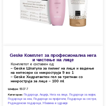
Geske Комплет за професионална нега
и чистење на лице
Комплетот е составен од:
– Geske Шпатула за пилинг на лице и вадење
на митесери со микроструја 9 во 1
– Geske Хидратантен гел за третман со
микроструја за лице – 100 ml
Шифра:
9507-7
Категории:
,
,
,
,
Подароци
Акција
Нега на лице
Подароци за мајки
,
,
,
Подароци за неа
Подароци за пријатели
Подароци за сестри
,
Роденденски подароци
Убавина и здравје