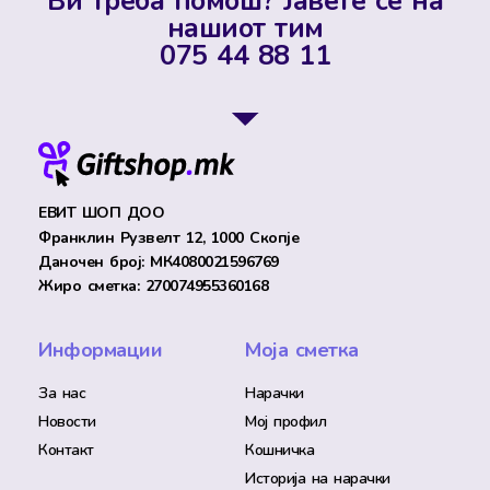
Ви треба помош? Јавете се на
нашиот тим
075 44 88 11
ЕВИТ ШОП ДОО
Франклин Рузвелт 12, 1000 Скопје
Даночен број: МК4080021596769
Жиро сметка: 270074955360168
Информации
Моја сметка
За нас
Нарачки
Новости
Мој профил
Контакт
Кошничка
Историја на нарачки