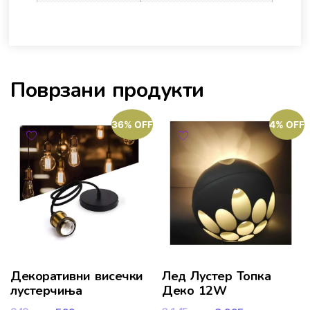
Поврзани продукти
36% OFF
4% OFF
Декоративни висечки
Лед Лустер Топка
лустерчиња
Деко 12W