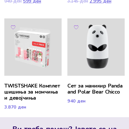
599
ден
2.995
ден
949
ден
3.145
ден
TWISTSHAKE Комплет
Сет за маникир Panda
шишиња за момчиња
and Polar Bear Chicco
и девојчиња
940
ден
3.870
ден