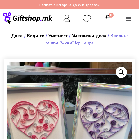
Бесплатна испорака до сите градови
0
Дома
/
Види се
/
Уметност
/
Уметнички дела
/ Квилинг
слика “Срце” by Tanya