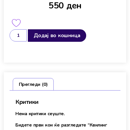
550
ден
Додај во кошница
Прегледи (0)
Критики
Нема критики сеуште.
Бидете први кои ќе разгледате “Квилинг