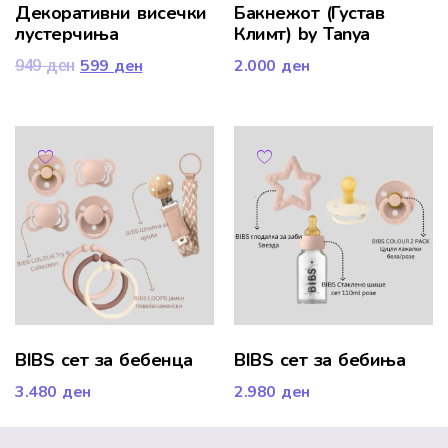
Декоративни висечки
Бакнежот (Густав
лустерчиња
Климт) by Tanya
599
ден
2.000
ден
949
ден
BIBS сет за бебенца
BIBS сет за бебиња
3.480
ден
2.980
ден