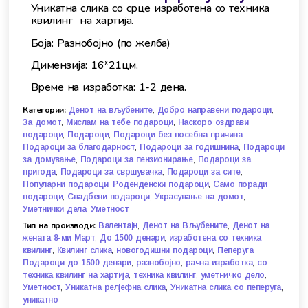
Уникатна слика со срце изработена со техника
квилинг на хартија.
Боја: Разнобојно (по желба)
Димензија: 16*21цм.
Време на изработка: 1-2 дена.
Категории:
,
,
Денот на вљубените
Добро направени подароци
,
,
За домот
Мислам на тебе подароци
Наскоро оздрави
,
,
,
подароци
Подароци
Подароци без посебна причина
,
,
Подароци за благодарност
Подароци за годишнина
Подароци
,
,
за домување
Подароци за пензионирање
Подароци за
,
,
,
пригода
Подароци за свршувачка
Подароци за сите
,
,
Популарни подароци
Роденденски подароци
Само поради
,
,
,
подароци
Свадбени подароци
Украсување на домот
,
Уметнички дела
Уметност
Тип на производи:
,
,
Валентајн
Денот на Вљубените
Денот на
,
,
жената 8-ми Март
До 1500 денари
изработена со техника
,
,
,
,
квилинг
Квилинг слика
новогодишни подароци
Пеперуга
,
,
,
Подароци до 1500 денари
разнобојно
рачна изработка
со
,
,
,
техника квилинг на хартија
техника квилинг
уметничко дело
,
,
,
Уметност
Уникатна релјефна слика
Уникатна слика со пеперуга
уникатно