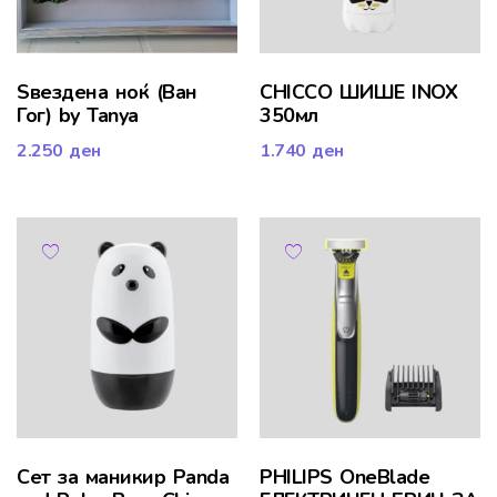
Ѕвездена ноќ (Ван
CHICCO ШИШЕ INOX
Гог) by Tanya
350мл
2.250
ден
1.740
ден
Сет за маникир Panda
PHILIPS OneBlade