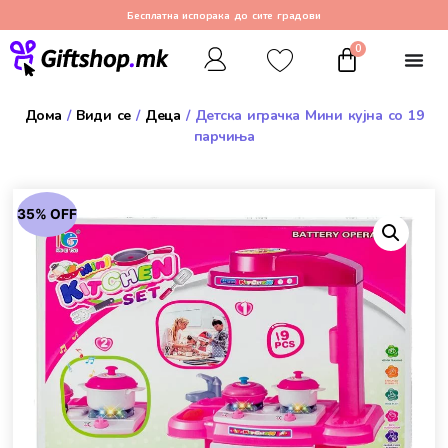
Бесплатна испорака до сите градови
0
Дома
/
Види се
/
Деца
/ Детска играчка Мини кујна со 19
парчиња
35% OFF