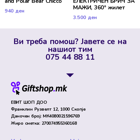
and Polar Bear Chicco
ЕЛЕКТРИЧЕН БРИЧ ЗА
МАЖИ, 360° жилет
940
ден
3.500
ден
Ви треба помош? Јавете се на
нашиот тим
075 44 88 11
ЕВИТ ШОП ДОО
Франклин Рузвелт 12, 1000 Скопје
Даночен број: МК4080021596769
Жиро сметка: 270074955360168