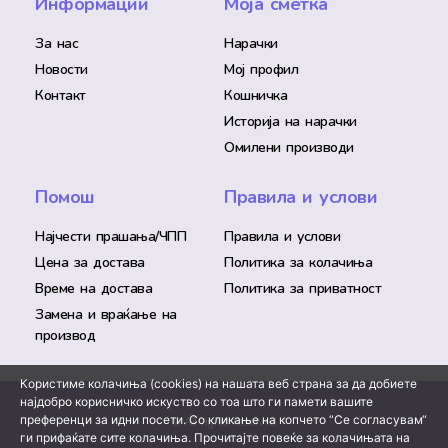
Информации
Моја сметка
За нас
Нарачки
Новости
Мој профил
Контакт
Кошничка
Историја на нарачки
Омилени производи
Помош
Правила и услови
Најчести прашања/ЧПП
Правила и услови
Цена за достава
Политика за колачиња
Време на достава
Политика за приватност
Замена и враќање на
производ
Користиме колачиња (cookies) на нашата веб страна за да добиете
најдобро корисничко искуство со тоа што ги памети вашите
преференци за идни посети. Со кликање на копчето “Се согласувам“
© All rights reserved
ги прифаќате сите колачиња. Прочитајте повеќе за колачињата на