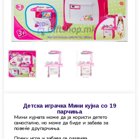
Детска играчка Мини кујна со 19
парчиња
Мини кујната може да ја користи детето
самостално, но може да биде и забава за
повеќе другарчиња.
Преку игра и забава се развива