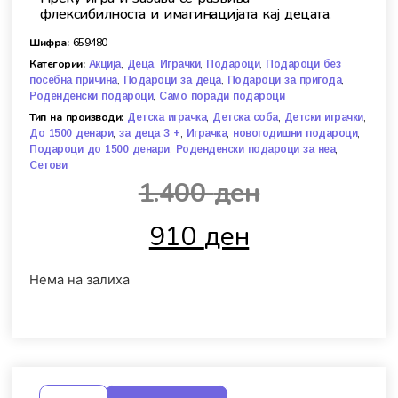
флексибилноста и имагинацијата кај децата.
Шифра:
659480
Категории:
,
,
,
,
Акција
Деца
Играчки
Подароци
Подароци без
,
,
,
посебна причина
Подароци за деца
Подароци за пригода
,
Роденденски подароци
Само поради подароци
Тип на производи:
,
,
,
Детска играчка
Детска соба
Детски играчки
,
,
,
,
До 1500 денари
за деца 3 +
Играчка
новогодишни подароци
,
,
Подароци до 1500 денари
Роденденски подароци за неа
Сетови
1.400
ден
910
ден
Нема на залиха