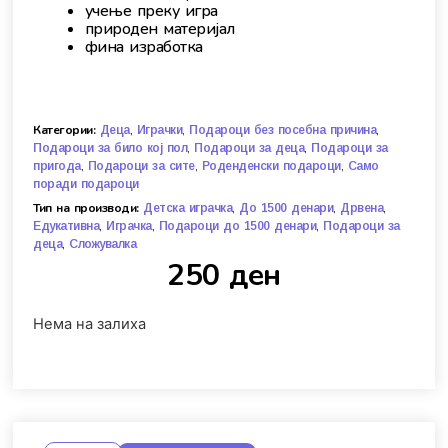
учење преку игра
природен материјал
фина изработка
Категории:
,
,
,
Деца
Играчки
Подароци без посебна причина
,
,
Подароци за било кој пол
Подароци за деца
Подароци за
,
,
,
пригода
Подароци за сите
Роденденски подароци
Само
поради подароци
Тип на производи:
,
,
,
Детска играчка
До 1500 денари
Дрвена
,
,
,
Едукативна
Играчка
Подароци до 1500 денари
Подароци за
,
деца
Сложувалка
250
ден
Нема на залиха