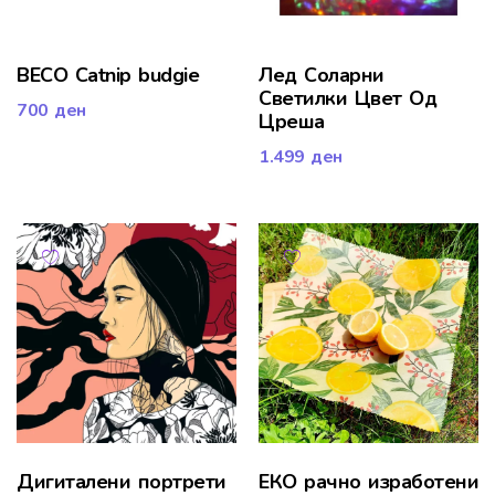
BECO Catnip budgie
Лед Соларни
Светилки Цвет Од
700
ден
Цреша
1.499
ден
Дигиталени портрети
ЕКО рачно изработени