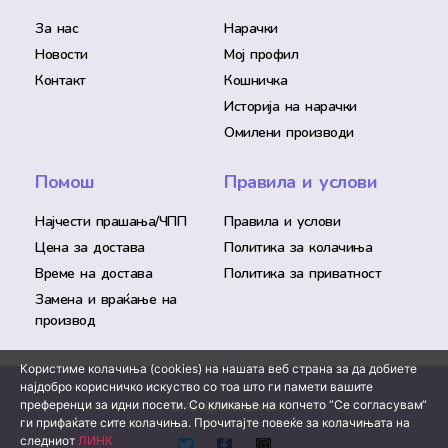
За нас
Нарачки
Новости
Мој профил
Контакт
Кошничка
Историја на нарачки
Омилени производи
Помош
Правила и услови
Најчести прашања/ЧПП
Правила и услови
Цена за достава
Политика за колачиња
Време на достава
Политика за приватност
Замена и враќање на
производ
Користиме колачиња (cookies) на нашата веб страна за да добиете
најдобро корисничко искуство со тоа што ги памети вашите
преференци за идни посети. Со кликање на копчето “Се согласувам“
© All rights reserved
ги прифаќате сите колачиња. Прочитајте повеќе за колачињата на
следниот
ЛИНК