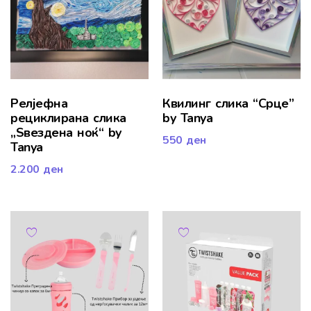
Релјефна
Квилинг слика “Срце”
рециклирана слика
by Tanya
„Ѕвездена ноќ“ by
550
ден
Tanya
2.200
ден