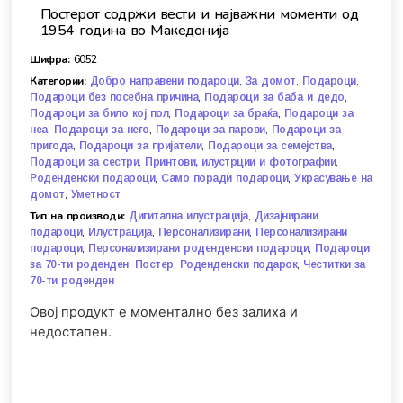
Постерот содржи вести и најважни моменти од
1954 година во Македонија
Шифра:
6052
Категории:
,
,
,
Добро направени подароци
За домот
Подароци
,
,
Подароци без посебна причина
Подароци за баба и дедо
,
,
Подароци за било кој пол
Подароци за браќа
Подароци за
,
,
,
неа
Подароци за него
Подароци за парови
Подароци за
,
,
,
пригода
Подароци за пријатели
Подароци за семејства
,
,
Подароци за сестри
Принтови, илустрции и фотографии
,
,
Роденденски подароци
Само поради подароци
Украсување на
,
домот
Уметност
Тип на производи:
,
Дигитална илустрација
Дизајнирани
,
,
,
подароци
Илустрација
Персонализирани
Персонализирани
,
,
подароци
Персонализирани роденденски подароци
Подароци
,
,
,
за 70-ти роденден
Постер
Роденденски подарок
Честитки за
70-ти роденден
Овој продукт е моментално без залиха и
недостапен.