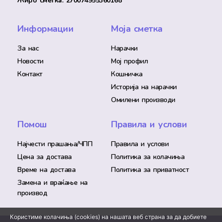
Жиро сметка: 270074955360168
Информации
Моја сметка
За нас
Нарачки
Новости
Мој профил
Контакт
Кошничка
Историја на нарачки
Омилени производи
Помош
Правила и услови
Најчести прашања/ЧПП
Правила и услови
Цена за достава
Политика за колачиња
Време на достава
Политика за приватност
Замена и враќање на
производ
Користиме колачиња (cookies) на нашата веб страна за да добиете