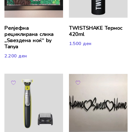
Релјефна
TWISTSHAKE Термос
рециклирана слика
420ml
„Ѕвездена ноќ“ by
1.500
ден
Tanya
2.200
ден