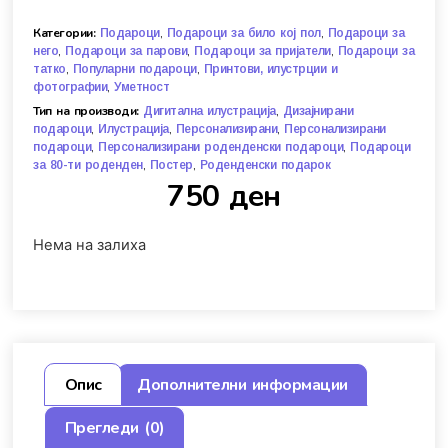
Категории:
,
,
Подароци
Подароци за било кој пол
Подароци за
,
,
,
него
Подароци за парови
Подароци за пријатели
Подароци за
,
,
татко
Популарни подароци
Принтови, илустрции и
,
фотографии
Уметност
Тип на производи:
,
Дигитална илустрација
Дизајнирани
,
,
,
подароци
Илустрација
Персонализирани
Персонализирани
,
,
подароци
Персонализирани роденденски подароци
Подароци
,
,
за 80-ти роденден
Постер
Роденденски подарок
750
ден
Нема на залиха
Опис
Дополнителни информации
Прегледи (0)