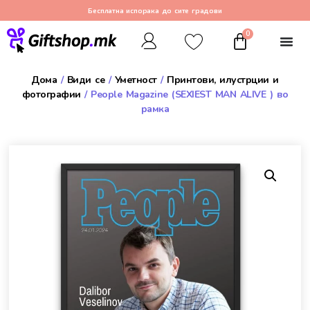
Бесплатна испорака до сите градови
0
Дома
/
Види се
/
Уметност
/
Принтови, илустрции и
фотографии
/ People Magazine (SEXIEST MAN ALIVE ) во
рамка