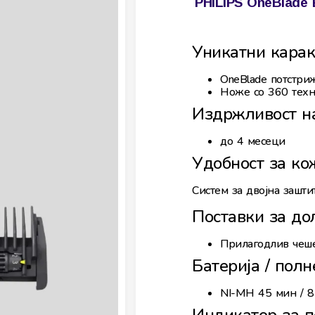
PHILIPS OneBlade
Уникатни карак
OneBlade потстри
Ноже со 360 техн
Издржливост н
до 4 месеци
Удобност за ко
Систем за двојна зашти
Поставки за д
Прилагодлив чеше
Батерија / пол
NI-MH 45 мин / 8 