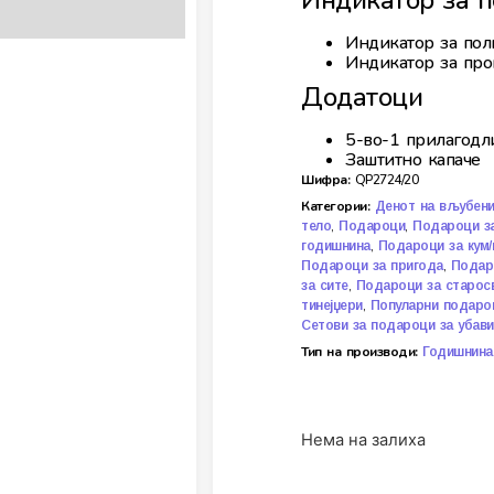
Индикатор за п
Индикатор за по
Индикатор за про
Додатоци
5-во-1 прилагодл
Заштитно капаче
Шифра:
QP2724/20
Категории:
Денот на вљубен
,
,
тело
Подароци
Подароци з
,
годишнина
Подароци за кум/
,
Подароци за пригода
Подаро
,
за сите
Подароци за старос
,
тинејџери
Популарни подаро
Сетови за подароци за убав
Тип на производи:
Годишнина
Нема на залиха