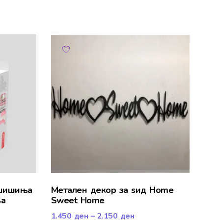
шишиња
Mетален декор за ѕид Home
ња
Sweet Home
1.450
ден
–
2.150
ден