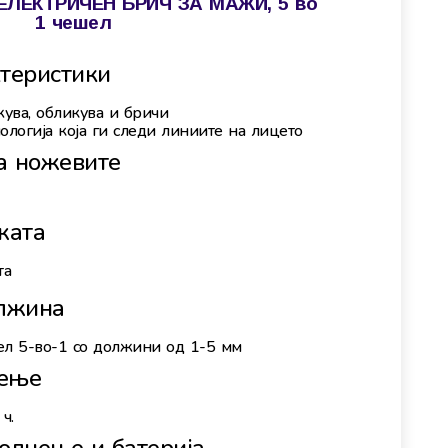
 ЕЛЕКТРИЧЕН БРИЧ ЗА МАЖИ, 5 во
1 чешел
теристики
жува, обликува и бричи
ологија која ги следи линиите на лицето
а ножевите
жата
та
олжина
л 5-во-1 со должини од 1-5 мм
нење
ч.