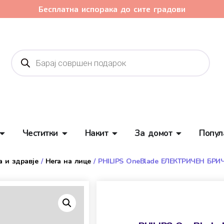
Бесплатна испорака до сите градови
Честитки
Накит
За домот
Попул
 и здравје
/
Нега на лице
/ PHILIPS OneBlade ЕЛЕКТРИЧЕН БРИ