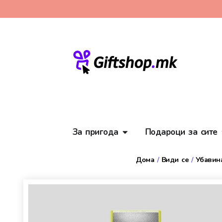
За пригода
Подароци за сите
Дома
/
Види се
/
Убавина