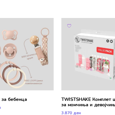
т за бебенца
TWISTSHAKE Комплет 
за момчиња и девојчи
н
3.870
ден