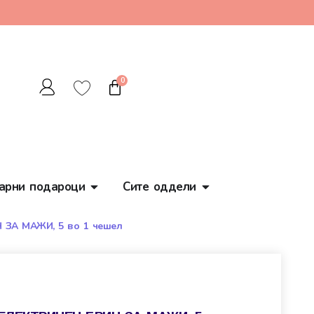
0
арни подароци
Сите оддели
Ч ЗА МАЖИ, 5 во 1 чешел