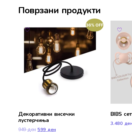
Поврзани продукти
36% OFF
Декоративни висечки
BIBS се
лустерчиња
3.480
де
599
ден
949
ден