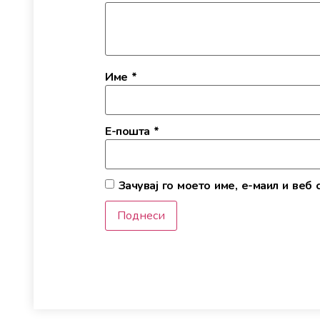
Име
*
Е-пошта
*
Зачувај го моето име, е-маил и веб 