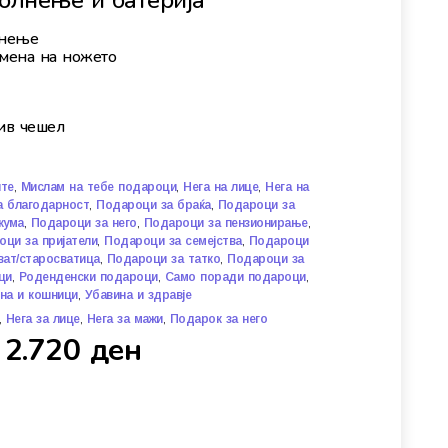
олнење и батерија
лнење
мена на ножето
ив чешел
,
,
,
ите
Мислам на тебе подароци
Нега на лице
Нега на
,
,
а благодарност
Подароци за браќа
Подароци за
,
,
,
кума
Подароци за него
Подароци за пензионирање
,
,
ци за пријатели
Подароци за семејства
Подароци
,
,
ват/старосватица
Подароци за татко
Подароци за
,
,
,
ци
Роденденски подароци
Само поради подароци
,
ина и кошници
Убавина и здравје
,
,
,
Нега за лице
Нега за мажи
Подарок за него
2.720
ден