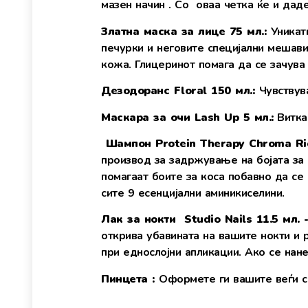
мазен начин . Со оваа четка ќе и дад
Златна маска за лице 75 мл.:
Уникат
печурки и неговите специјални мешави
кожа. Глицеринот помага да се зачува
Дезодоранс Floral
150 мл.:
Чувствув
Маскара за очи
Lash Up 5 мл.:
Витка
Шампон Protein Therapy Chroma Ri
производ за задржување на бојата за 
помагаат боите за коса побавно да се
сите 9 есенцијални аминикиселини.
Лак за нокти Studio Nails
11.5
мл. 
открива убавината на вашите нокти и 
при еднослојни апликации. Ако се нане
Пинцета :
Оформете ги вашите веѓи со