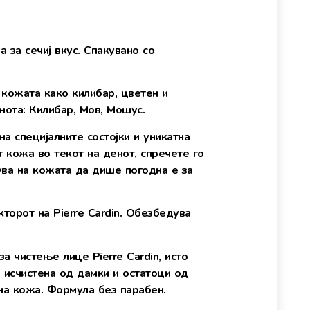
 за сечиј вкус. Спакувано со
 кожата како килибар, цветен и
нота: Килибар, Мов, Мошус.
на специјалните состојки и уникатна
 кожа во текот на денот, спречете го
ува на кожата да дише погодна e за
кторот на Pierre Cardin. Обезбедува
а чистење лице Pierre Cardin, исто
 исчистена од дамки и остатоци од
на кожа. Формула без парабен.