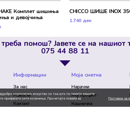
HAKE Комплет шишиња
CHICCO ШИШЕ INOX 35
иња и девојчиња
1.740
ден
н
 треба помош? Јавете се на нашиот 
075 44 88 11
Информации
Моја сметка
За нас
Нарачки
најдобро корисничко искуство со тоа што ги памети вашите
Новости
Мој профил
Поставки за 
 ги прифаќате сите колачиња. Прочитајте повеќе за
Контакт
Кошничка
Историја на нарачки
Омилени производи