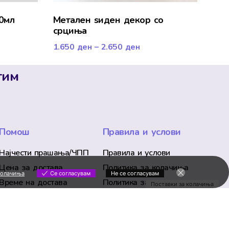
0мл
Mетален ѕиден декор со
срциња
1.650
ден
–
2.650
ден
тим
Помош
Правила и услови
Најчести прашања/ЧПП
Правила и услови
Цена за достава
Политика за колачиња
колачиња
Се согласувам
Не се согласувам
Време на достава
Политика за приватност
Поставки за колачиња
Замена и враќање на
производ