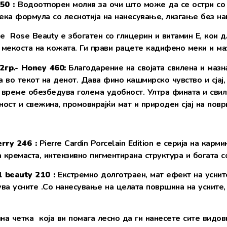
50 :
Водоотпорен молив за очи што може да се остри со 
ека формула со леснотија на нанесување, лизгање без на
е Rose Beauty е збогатен со глицерин и витамин Е, кои д
 мекоста на кожата. Ги прави рацете кадифено меки и ма
12
гр.- Honey 460:
Благодарение на својата свилена и мазн
во текот на денот. Дава фино кашмирско чувство и сјај,
 време обезбедува голема удобност. Ултра фината и свил
ност и свежина, промовирајќи мат и природен сјај на пов
erry 246 :
Pierre Cardin Porcelain Edition е серија на кар
а кремаста, интензивно пигментирана структура и богата 
l beauty 210 :
Екстремно долготраен, мат ефект на уснит
ува усните .Со нанесување на целата површина на уснит
а четка која ви помага лесно да ги нанесете сите видов