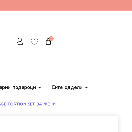
0
арни подароци
Сите оддели
AGE PORTION SET ЗА ЖЕНИ