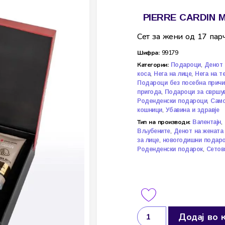
PIERRE CARDIN 
Сет за жени од 17 па
Шифра:
99179
Категории:
,
Подароци
Денот 
,
,
коса
Нега на лице
Нега на т
Подароци без посебна причи
,
пригода
Подароци за свршу
,
Роденденски подароци
Само
,
кошници
Убавина и здравје
Тип на производи:
,
Валентајн
,
Вљубените
Денот на жената
,
за лице
новогодишни подар
,
Роденденски подарок
Сетов
Додај во 