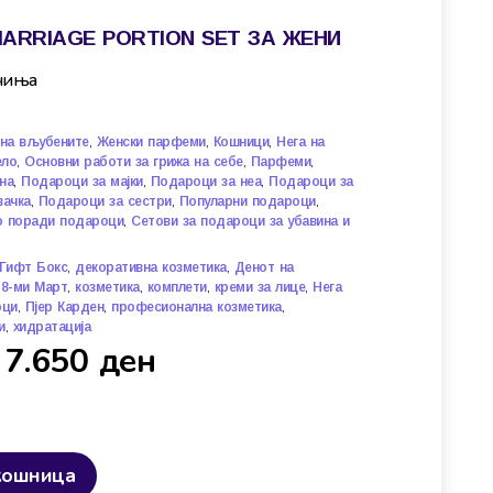
MARRIAGE PORTION SET ЗА ЖЕНИ
рчиња
,
,
,
на вљубените
Женски парфеми
Кошници
Нега на
,
,
,
ело
Основни работи за грижа на себе
Парфеми
,
,
,
на
Подароци за мајки
Подароци за неа
Подароци за
,
,
,
вачка
Подароци за сестри
Популарни подароци
,
 поради подароци
Сетови за подароци за убавина и
,
,
Гифт Бокс
декоративна козметика
Денот на
,
,
,
,
 8-ми Март
козметика
комплети
креми за лице
Нега
,
,
,
оци
Пјер Карден
професионална козметика
,
и
хидратација
7.650
ден
кошница