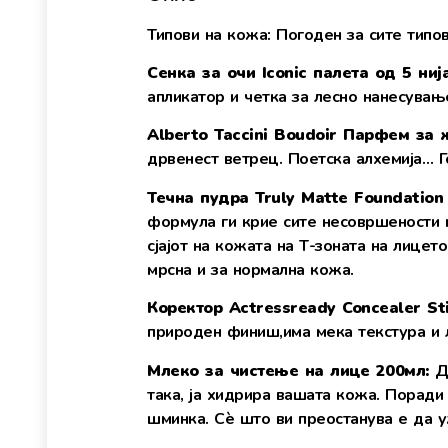
Типови на кожа: Погоден за сите типо
Сенка за очи
Iconic палета од 5 нија
апликатор и четка за лесно нанесувањ
Alberto Taccini
Boudoir
Парфем за 
дрвенест ветрец. Поетска алхемија… Го
Течна пудра Truly Matte Foundation
формула ги крие сите несовршености н
сјајот на кожата на Т-зоната на лице
мрсна и за нормална кожа.
Коректор Actressready Concealer St
природен финиш,има мека текстура и л
Млеко за чистење на лице 200
мл
:
Д
така, ја хидрира вашата кожа. Поради
шминка. Сè што ви преостанува е да у