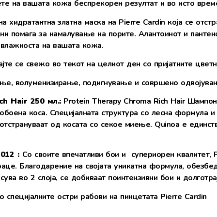
ете на вашата кожа беспрекорен резултат и во исто врем
на хидратантна златна маска на Pierre Cardin која се отст
ни помага за намалување на порите. Алантоинот и пантено
 влажноста на вашата кожа.
ајте се свежо во текот на целиот ден со пријатните цветн
ње, волуменизирање, подигнување и совршено одвојување
ch Hair 250
мл.:
Protein Therapy Chroma Rich Hair Шампо
обоена коса. Специјалната структура со лесна формула и
 отстрануваат од косата со секое миење. Quinoa е единст
-012
:
Со своите впечатливи бои и супериорен квалитет, Pie
раце. Благодарение на својата уникатна формула, обезбед
сува во 2 слоја, се добиваат поинтензивни бои и долготра
 специјалните остри рабови на пинцетата Pierre Cardin