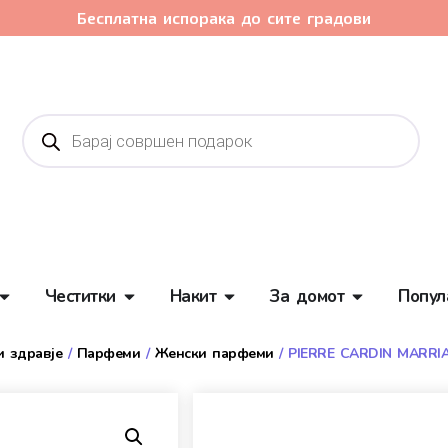
Бесплатна испорака до сите градови
Честитки
Накит
За домот
Попул
и здравје
/
Парфеми
/
Женски парфеми
/ PIERRE CARDIN MARRI