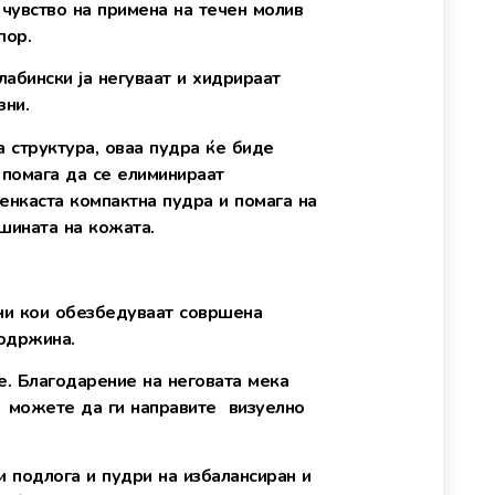
чувство на примена на течен молив
пор.
лабински ја негуваат и хидрираат
зни.
а структура, оваа пудра ќе биде
 помага да се елиминираат
енкаста компактна пудра и помага на
ршината на кожата.
мини кои обезбедуваат совршена
содржина.
е. Благодарение на неговата мека
е, можете да ги направите визуелно
и подлога и пудри на избалансиран и