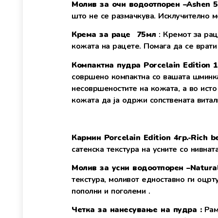
Молив за очи водоотпорен
–Ashen 5
што не се размачкува. Исклучително м
Крема за раце
75мл
: Кремот за рац
кожата на рацете. Помага да се врати
Компактна пудра Porcelain Edition 
совршено компактна со вашата шминка 
несовршеностите на кожата, а во исто
кожата да ја одржи сопствената витал
Кармин Porcelain Edition
4гр.
-Rich b
сатенска текстура на усните со нивнат
Молив за усни водоотпорен
–
Natura
текстура, моливот едноставно ги oцрт
пополни и поголеми .
Четка за нанесување на пудра :
Рамн