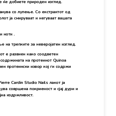
е ќе добиете природен изглед.
ранува со лупење. Сo екстрактот од
лот ја смируваат и негуваат вашата
и ноти .
 на трепките за неверојатен изглед.
нот е развиен како соодветен
 содржината на протеинот Quinoa
вен протеински извор кој ги содржи
rre Cardin Studio Nails лакот ја
ува совршена покриеност и сјај дури и
јна издржливост.