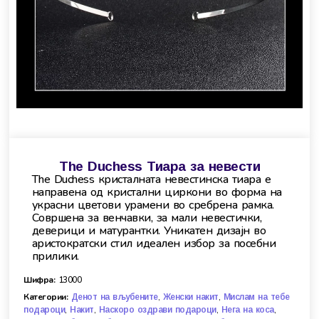
The Duchess Тиара за невести
The Duchess кристалната невестинска тиара е
направена од кристални циркони во форма на
украсни цветови урамени во сребрена рамка.
Совршена за венчавки, за мали невестички,
деверици и матурантки. Уникатен дизајн во
аристократски стил идеален избор за посебни
прилики.
Шифра:
13000
Категории:
,
,
Денот на вљубените
Женски накит
Мислам на тебе
,
,
,
,
подароци
Накит
Наскоро оздрави подароци
Нега на коса