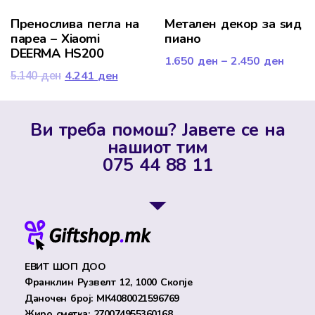
Пренослива пегла на
Метален декор за ѕид
пареа – Xiaomi
пиано
DEERMA HS200
1.650
ден
–
2.450
ден
4.241
ден
5.140
ден
Ви треба помош? Јавете се на
нашиот тим
075 44 88 11
ЕВИТ ШОП ДОО
Франклин Рузвелт 12, 1000 Скопје
Даночен број: МК4080021596769
Жиро сметка: 270074955360168