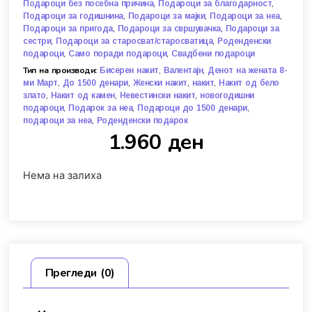
,
,
Подароци без посебна причина
Подароци за благодарност
,
,
,
Подароци за годишнина
Подароци за мајки
Подароци за неа
,
,
Подароци за пригода
Подароци за свршувачка
Подароци за
,
,
сестри
Подароци за старосват/старосватица
Роденденски
,
,
подароци
Само поради подароци
Свадбени подароци
Тип на производи:
,
,
Бисерен накит
Валентајн
Денот на жената 8-
,
,
,
,
ми Март
До 1500 денари
Женски накит
накит
Накит од бело
,
,
,
злато
Накит од камен
Невестински накит
новогодишни
,
,
,
подароци
Подарок за неа
Подароци до 1500 денари
,
подароци за неа
Роденденски подарок
1.960
ден
Нема на залиха
Прегледи (0)