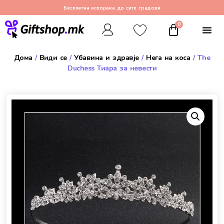
Бесплатна испорака до сите градови
0
Дома
/
Види се
/
Убавина и здравје
/
Нега на коса
/ The
Duchess Тиара за невести