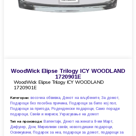
WoodWick Elipse Trilogy ICY WOODLAND
1720901E
WoodWick Elipse Trilogy ICY WOODLAND
1720901E
Категории:
,
,
,
восочна обвивка
Денот на вљубените
За домот
,
,
Подароци без посебна причина
Подароци за било кој пол
,
,
Подароци за пригода
Роденденски подароци
Само поради
,
,
подароци
Свеќи и мириси
Украсување на домот
Тип на производи:
,
,
Валентајн
Денот на жената 8-ми Март
,
,
,
,
Дифузер
Дом
Миризливи свеќи
новогодишни подароци
,
,
,
Освежувачи
Подарок за неа
подароци за домот
подароци за