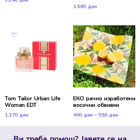
3.240
ден
1.585
ден
Tom Tailor Urban Life
ЕКО рачно изработени
Woman EDT
восочни обвивки
1.370
ден
400
ден
–
550
ден
Ви треба помош? Јавете се на