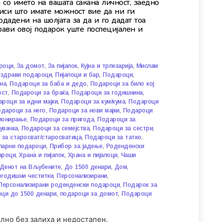
со името на вашата сакана личност, заедно
иси што имате можност вие да ни ги
одадени на шолјата за да и го дадат тоа
рави овој подарок уште поспецијален и
,
,
,
,
роци
За домот
За пијалок
Кујна и трпезарија
Мислам
,
,
,
оздрави подароци
Пијалоци и бар
Подароци
,
,
на
Подароци за баба и дедо
Подароци за било кој
,
,
,
ост
Подароци за браќа
Подароци за годишнина
,
,
роци за идни мајки
Подароци за кум/кума
Подароци
,
,
дароци за него
Подароци за нови мајки
Подароци
,
,
ионирање
Подароци за пригода
Подароци за
,
,
,
увачка
Подароци за семејства
Подароци за сестри
,
,
за старосват/старосватица
Подароци за татко
,
,
ларни подароци
Прибор за јадење
Роденденски
,
,
,
ароци
Храна и пијалок
Храна и пијалоци
Чаши
,
,
,
Денот на Вљубените
До 1500 денари
Дом
,
,
годишни честитки
Персонализирани
,
Персонализирани роденденски подароци
Подарок за
,
,
ци до 1500 денари
подароци за домот
Подароци
лно без залиха и недостапен.