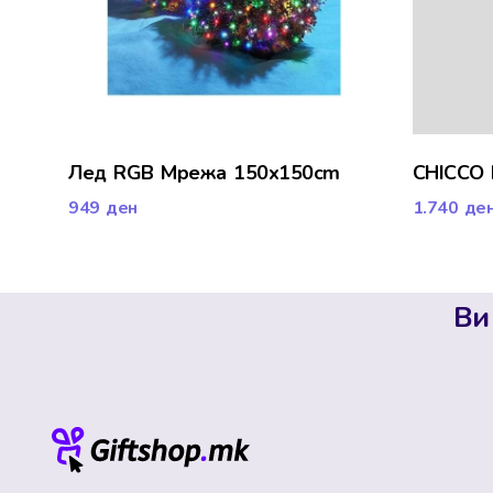
Лед RGB Мрежа 150x150cm
CHICCO
949
ден
1.740
де
Ви