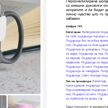
Персонализирана шолја 
со смешни духовити оп
испратите и ќе бидат д
лично чувство што го п
забавен.
Шифра:
N/A
Категории:
Велигденски пода
,
на тебе подароци
Наскоро 
Подароци без посебна причи
,
пол
Подароци за благодарн
,
Подароци за домување
Пода
,
,
за мајки
Подароци за неа
По
,
за парови
Подароци за пенз
,
пријатели
Подароци за сврш
,
Подароци за сите
Подароци 
,
Подароци за тинејџери
Попу
,
подароци
Само поради под
Тип на производи:
,
Валентајн
,
новогодишни подароци
Ново
,
Персонализирани подароци
,
,
неа
Подарок за него
Подаро
,
за љубители на храна
чај
Овој продукт е момента