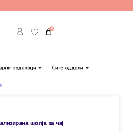
0
арни подароци
Сите оддели
ј
ализирана шолја за чај