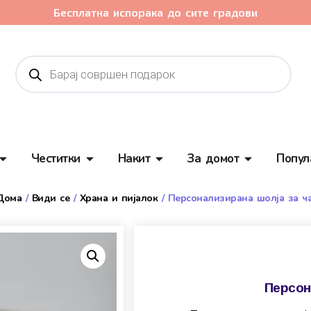
Бесплатна испорака до сите градови
Честитки
Накит
За домот
Попул
Дома
/
Види се
/
Храна и пијалок
/ Персонализирана шолја за ча
Персон