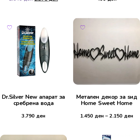
Dr.Silver New апарат за
Mетален декор за ѕид
сребрена вода
Home Sweet Home
3.790
ден
1.450
ден
–
2.150
ден