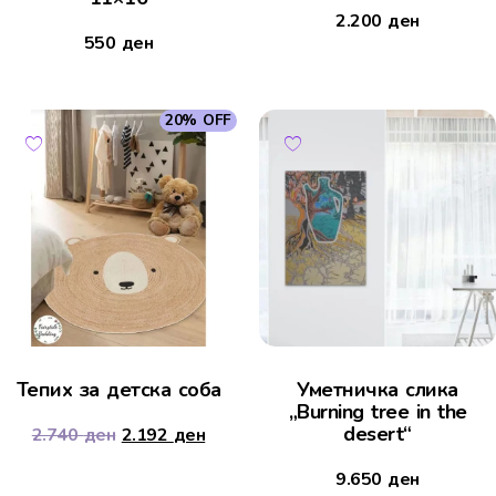
2.200
ден
550
ден
20% OFF
Тепих за детска соба
Уметничка слика
„Burning tree in the
desert“
2.740
ден
2.192
ден
9.650
ден