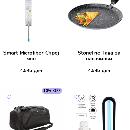
Smart Microfiber Спреј
Stoneline Тава за
моп
палачинки
4.545
ден
4.545
ден
10% OFF