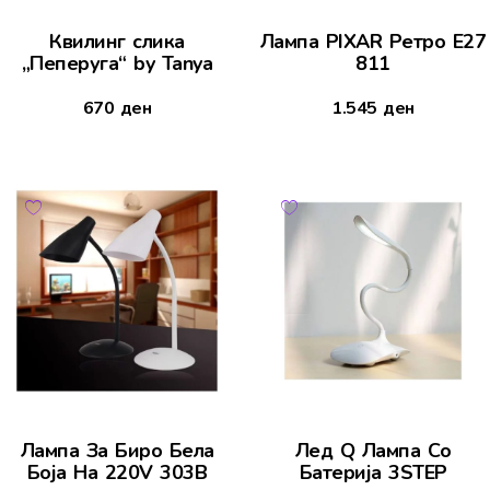
Квилинг слика
Лампа PIXAR Ретро Е27
„Пеперуга“ by Tanya
811
670
ден
1.545
ден
Лампа За Биро Бела
Лед Q Лампа Со
Боја На 220V 303B
Батерија 3STEP