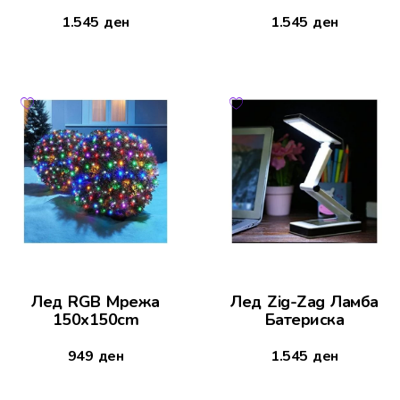
1.545
ден
1.545
ден
Лед RGB Мрежа
Лед Zig-Zag Ламба
150x150cm
Батериска
949
ден
1.545
ден