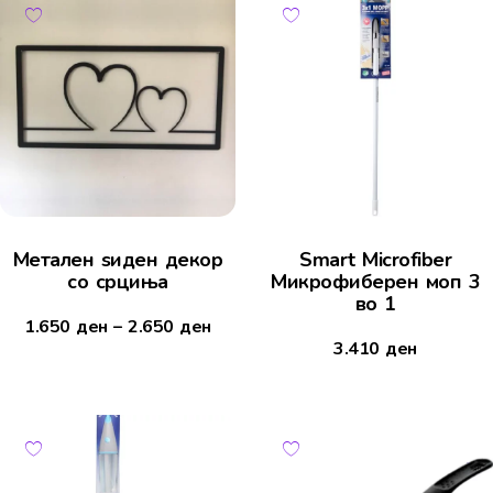
Mетален ѕиден декор
Smart Microfiber
со срциња
Микрофиберен моп 3
во 1
1.650
ден
–
2.650
ден
3.410
ден