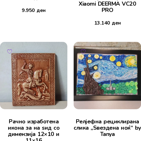
Xiaomi DEERMA VC20
PRO
9.950
ден
13.140
ден
Рачно изработена
Релјефна рециклирана
икона за на ѕид со
слика „Ѕвездена ноќ“ by
димензија 12×10 и
Tanya
11×16