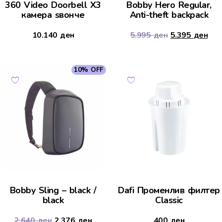
360 Video Doorbell X3
Bobby Hero Regular,
камера ѕвонче
Anti-theft backpack
10.140
ден
5.995
ден
5.395
ден
10% OFF
Bobby Sling – black /
Dafi Променлив филтер
black
Classic
2.640
ден
2.376
ден
400
ден