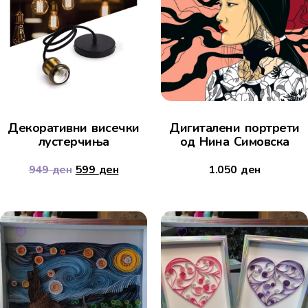
Декоративни висечки
Дигиталени портрети
лустерчиња
од Нина Симовска
949
ден
599
ден
1.050
ден