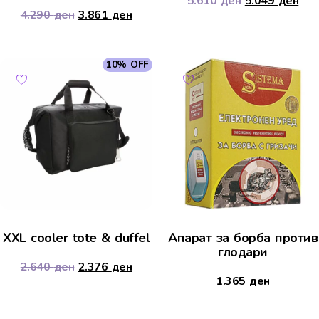
5.610
ден
5.049
ден
4.290
ден
3.861
ден
10% OFF
XXL cooler tote & duffel
Апарат за борба против
глодари
2.640
ден
2.376
ден
1.365
ден