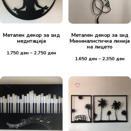
Метален декор за ѕид
Метален декор за ѕид
медитација
Минималистичка линија
на лицето
1.750
ден
–
2.750
ден
1.650
ден
–
2.350
ден