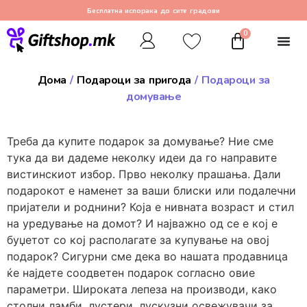
Бесплатна испорака до сите градови
0
Дома
/
Подароци за пригода
/ Подароци за
домување
Треба да купите подарок за домување? Ние сме
тука да ви дадеме неколку идеи да го направите
вистинскиот избор. Прво неколку прашања. Дали
подарокот е наменет за ваши блиски или подалечни
пријатели и роднини? Која е нивната возраст и стил
на уредување на домот? И најважно од се е кој е
буџетот со кој располагате за купување на овој
подарок? Сигурни сме дека во нашата продавница
ќе најдете соодветен подарок согласно овие
параметри. Широката лепеза на производи, како
столни ламби, лустери, лускузни освежувачи за