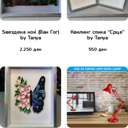
Ѕвездена ноќ (Ван Гог)
Квилинг слика “Срце”
by Tanya
by Tanya
2.250
ден
550
ден