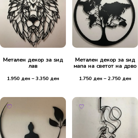
Метален декор за ѕид
Метален декор за ѕид
лав
мапа на светот на дрво
1.950
ден
–
3.350
ден
1.750
ден
–
2.750
ден