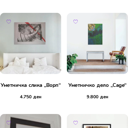
Уметничка слика „Ворп“
Уметничко дело „Cage“
4.750
ден
9.800
ден