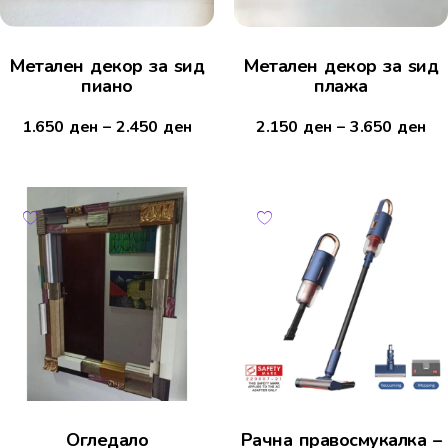
Метален декор за ѕид
Метален декор за ѕид
пиано
плажа
1.650
ден
–
2.450
ден
2.150
ден
–
3.650
ден
Огледало
Рачна правосмукалка –