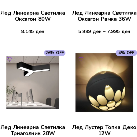
Лед Линеарна Светилка
Лед Линеарна Светилка
Оксагон 80W
Оксагон Рамка 36W
8.145
ден
5.999
ден
–
7.995
ден
26% OFF
4% OFF
Лед Линеарна Светилка
Лед Лустер Топка Деко
Триаголник 28W
12W