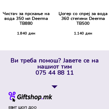
Чистач за прскање на
Џогер со спреј за вода
вода 350 мл Deerma
360 степени Deerma
TB880
TB500
1.840
ден
1.140
ден
Ви треба помош? Јавете се на
нашиот тим
075 44 88 11
ЕВИТ ШОП ДОО