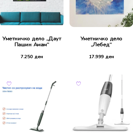
Уметничко дело „Даут
Уметничко дело
Пашин Амам“
„Лебед“
7.250
ден
17.999
ден