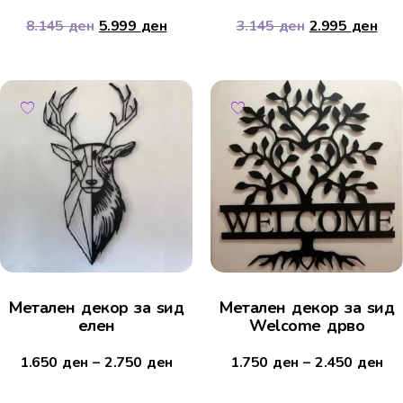
8.145
ден
5.999
ден
3.145
ден
2.995
ден
Мeтален декор за ѕид
Метален декор за ѕид
елен
Welcome дрво
1.650
ден
–
2.750
ден
1.750
ден
–
2.450
ден