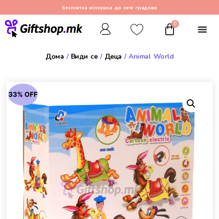
Бесплатна испорака до сите градови
0
Дома
/
Види се
/
Деца
/ Animal World
33% OFF