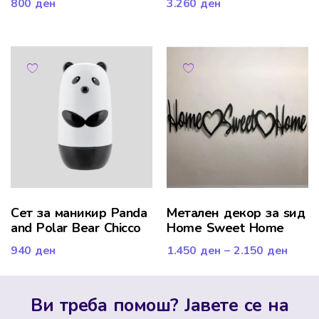
800
ден
3.260
ден
Сет за маникир Panda
Mетален декор за ѕид
and Polar Bear Chicco
Home Sweet Home
940
ден
1.450
ден
–
2.150
ден
Ви треба помош? Јавете се на