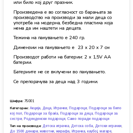
или било кој друг празник.
Произведена е во согласност со барањата за
производство на производи за мали деца со
употреба на модерна, безбедна пластика која
нема да им наштети на децата.
Тежина на пакувањето е 240 гр.
Димензии на пакувањето е 23 x 20 x 7 см
Производот работи на батерии: 2 х 1,5V AA
батерии.
Батериите не се вклучени во пакувањето.
Се препорачува за деца над 3 години.
Шифра:
75001
Категории:
,
,
,
,
Акција
Деца
Играчки
Подароци
Подароци за било
,
,
,
кој пол
Подароци за браќа
Подароци за деца
Подароци за
,
,
сестри
Роденденски подароци
Само поради подароци
Тип на производи:
,
,
,
Детска играчка
Детска соба
Детски играчки
,
,
,
,
,
,
До 1500 денари
животни
жирафа
Играчка
каубој
магаре