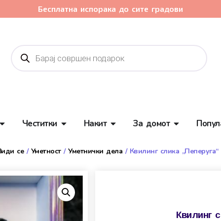
Бесплатна испорака до сите градови
Честитки
Накит
За домот
Попул
Види се
/
Уметност
/
Уметнички дела
/ Квилинг слика „Пеперуга“ 
Квилинг с