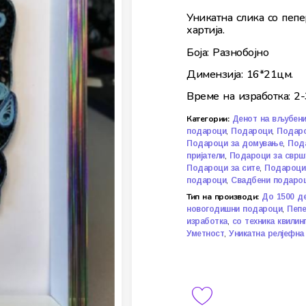
Уникатна слика со пепе
хартија.
Боја: Разнобојно
Димензија: 16*21цм.
Време на изработка: 2-
Категории:
Денот на вљубен
,
,
подароци
Подароци
Подаро
,
Подароци за домување
Под
,
пријатели
Подароци за сврш
,
Подароци за сите
Подароци 
,
подароци
Свадбени подаро
Тип на производи:
До 1500 д
,
новогодишни подароци
Пепе
,
изработка
со техника квилинг
,
Уметност
Уникатна релјефна