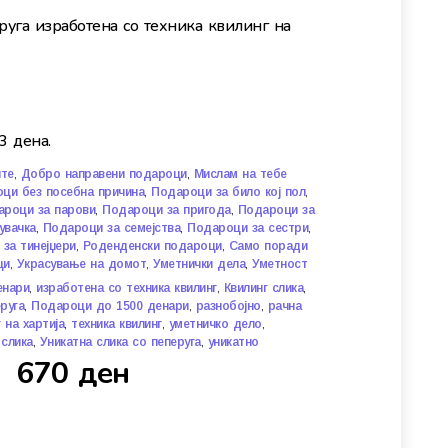
руга изработена со техника квилинг на
3 дена.
,
,
ите
Добро направени подароци
Мислам на тебе
,
,
ци без посебна причина
Подароци за било кој пол
,
,
ароци за парови
Подароци за пригода
Подароци за
,
,
,
увачка
Подароци за семејства
Подароци за сестри
,
,
за тинејџери
Роденденски подароци
Само поради
,
,
,
ци
Украсување на домот
Уметнички дела
Уметност
,
,
,
енари
изработена со техника квилинг
Квилинг слика
,
,
,
руга
Подароци до 1500 денари
разнобојно
рачна
,
,
,
 на хартија
техника квилинг
уметничко дело
,
,
 слика
Уникатна слика со пеперуга
уникатно
670
ден