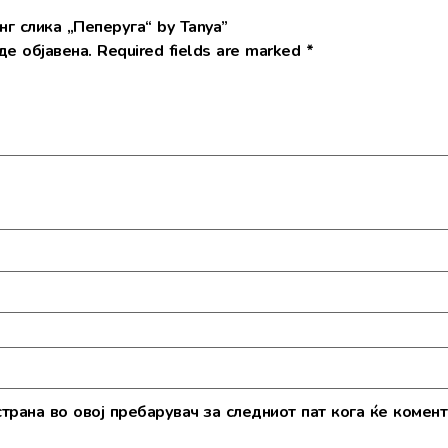
г слика „Пеперуга“ by Tanya”
е објавена.
Required fields are marked
*
страна во овој пребарувач за следниот пат кога ќе комент