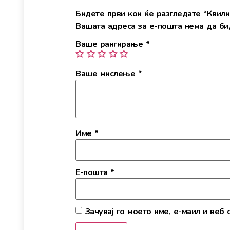
Бидете први кои ќе разгледате “Квилин
Вашата адреса за е-пошта нема да бид
Ваше рангирање
*
Ваше мислење
*
Име
*
Е-пошта
*
Зачувај го моето име, е-маил и веб 