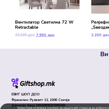
Вентилатор Светилка 72 W
Релјефн
Retractable
„Ѕвезде
7.990
ден
2.200
де
20.149
ден
Ви
ЕВИТ ШОП ДОО
Франклин Рузвелт 12, 1000 Скопје
Даночен број: МК4080021596769
Користиме колачиња (cookies) на нашата веб страна за да добиете 