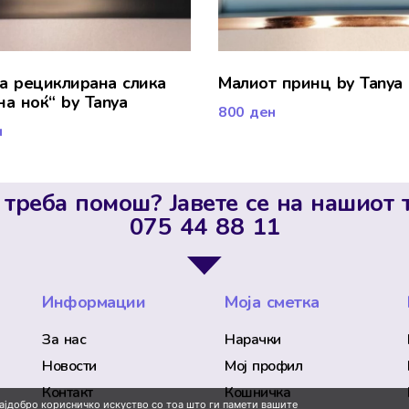
а рециклирана слика
Малиот принц by Tanya
на ноќ“ by Tanya
800
ден
н
 треба помош? Јавете се на нашиот 
075 44 88 11
Информации
Моја сметка
За нас
Нарачки
Новости
Мој профил
Контакт
Кошничка
најдобро корисничко искуство со тоа што ги памети вашите