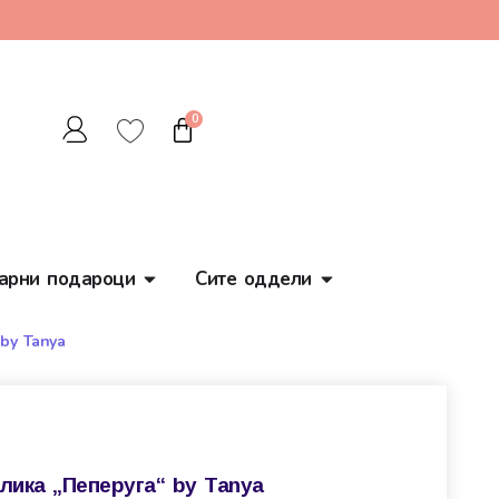
0
арни подароци
Сите оддели
by Tanya
лика „Пеперуга“ by Tanya