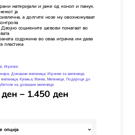
ани материјали и јаже од коноп и памук.
нежот ја
ривлечна, а долгите нозе му овозможуваат
контрола
. Двојно сошиените шевови помагаат во
вата
аната содржина во оваа играчка им дава
а пластика
,
и
Играчки
,
,
,
енари
Домашни миленици
Играчки за миленици
,
,
,
,
а миленици
Кучиња
Мачки
Миленици
Подароци до
убители на домашни миленици
0
ден
–
1.450
ден