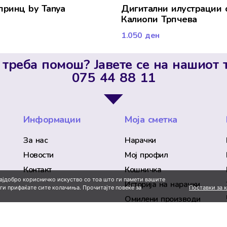
принц by Tanya
Дигитални илустрации 
Калиопи Трпчева
1.050
ден
 треба помош? Јавете се на нашиот 
075 44 88 11
Информации
Моја сметка
За нас
Нарачки
Новости
Мој профил
Контакт
Кошничка
најдобро корисничко искуство со тоа што ги памети вашите
Историја на нарачки
Поставки за 
 ги прифаќате сите колачиња. Прочитајте повеќе за
Омилени производи