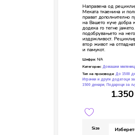
Направена од рециклир
Меката ткаенина и пол
прават дополнително п
на Вашето куче добра 
додека го тегне јажето
подобрувањето на него
издржливост. Рециклир
втор живот на отпаднат
и памукот.
Шифра:
N/A
Категории:
Домашни милениц
Тип на производи:
До 1500 д
Играчки и други додатоци з
,
1500 денари
Подароци за љ
1.35
Size