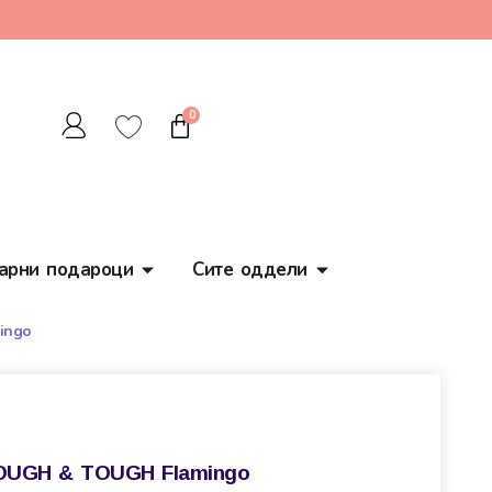
0
арни подароци
Сите оддели
ingo
UGH & TOUGH Flamingo