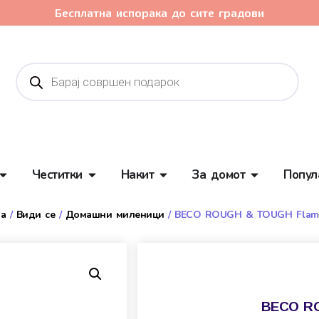
Бесплатна испорака до сите градови
Честитки
Накит
За домот
Попул
а
/
Види се
/
Домашни миленици
/ BECO ROUGH & TOUGH Flam
BECO RO