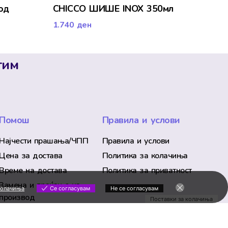
од
CHICCO ШИШЕ INOX 350мл
1.740
ден
тим
Помош
Правила и услови
Најчести прашања/ЧПП
Правила и услови
Цена за достава
Политика за колачиња
Време на достава
Политика за приватност
Замена и враќање на
колачиња
Се согласувам
Не се согласувам
производ
Поставки за колачиња