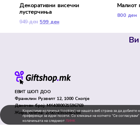
Декоративни висечки
Малиот 
лустерчиња
800
ден
599
ден
949
ден
Ви
ЕВИТ ШОП ДОО
Франклин Рузвелт 12, 1000 Скопје
Даночен број: МК4080021596769
Користиме колачиња (cookies) на нашата веб страна за да добиете 
Жиро сметка: 270074955360168
преференци за идни посети. Со кликање на копчето “Се согласувам“
колачињата на следниот
ЛИНК