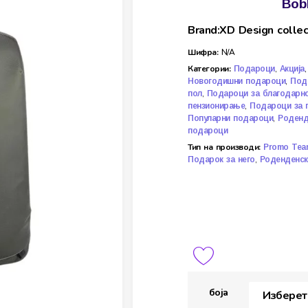
Bob
Brand:XD Design collec
Шифра:
N/A
Категории:
,
Подароци
Акција
,
Новогодишни подароци
Под
,
пол
Подароци за благодарн
,
пензионирање
Подароци за 
,
Популарни подароци
Роденд
подароци
Тип на производи:
Promo Tea
,
Подарок за него
Роденденск
боја