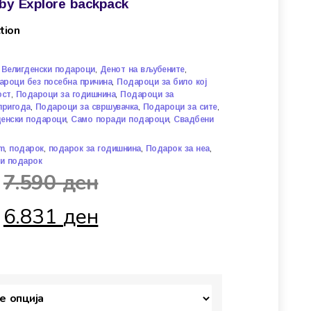
by Explore backpack
tion
,
,
,
Велигденски подароци
Денот на вљубените
,
ароци без посебна причина
Подароци за било кој
,
,
ост
Подароци за годишнина
Подароци за
,
,
,
пригода
Подароци за свршувачка
Подароци за сите
,
,
енски подароци
Само поради подароци
Свадбени
,
,
,
,
m
подарок
подарок за годишнина
Подарок за неа
и подарок
7.590
ден
6.831
ден