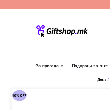
За пригода
Подароци за сите
Дома
/
10% OFF