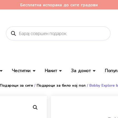
Бесплатна испорака до сите градови
Честитки
Накит
За домот
Попул
Подароци за сите
/
Подароци за било кој пол
/ Bobby Explore 