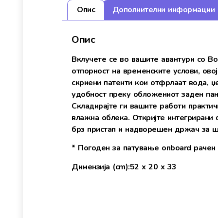
Опис
Дополнителни информации
Опис
Вклучете се во вашите авантури со Bo
отпорност на временските услови, ово
скриени патенти кои отфрлаат вода, џ
удобност преку обложениот заден пан
Складирајте ги вашите работи практич
влажна облека. Откријте интегрирани 
брз пристап и надворешен држач за 
* Погоден за патување onboard рачен
Димензија (cm):52 x 20 x 33