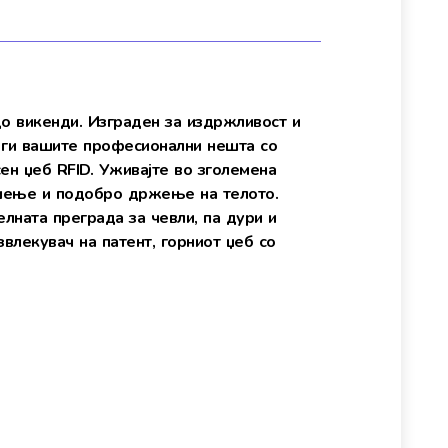
до викенди. Изграден за издржливост и
е ги вашите професионални нешта со
ен џеб RFID. Уживајте во зголемена
ишење и подобро држење на телото.
лната преграда за чевли, па дури и
влекувач на патент, горниот џеб со