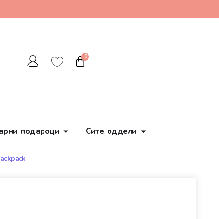
0
арни подароци
Сите оддели
backpack