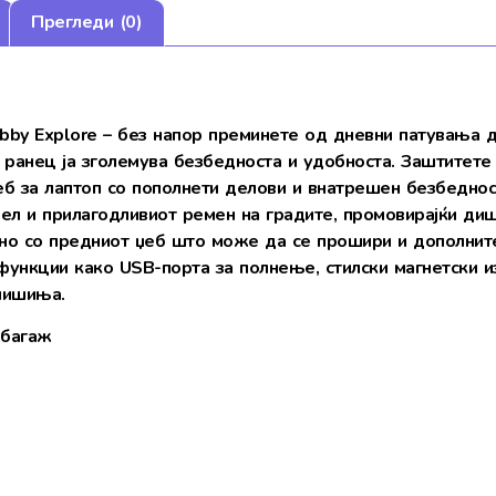
Прегледи (0)
bby Explore – без напор преминете од дневни патувања 
ј ранец ја зголемува безбедноста и удобноста. Заштитет
еб за лаптоп со пополнети делови и внатрешен безбеднос
ел и прилагодливиот ремен на градите, промовирајќи д
но со предниот џеб што може да се прошири и дополните
функции како USB-порта за полнење, стилски магнетски из
шишиња.
 багаж