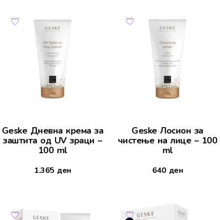
Geske Дневна крема за
Geske Лосион за
заштита од UV зраци –
чистење на лице – 100
100 ml
ml
1.365
ден
640
ден