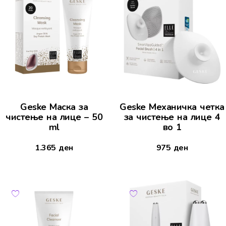
Geske Маска за
Geske Механичка четка
чистење на лице – 50
за чистење на лице 4
ml
во 1
1.365
ден
975
ден