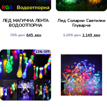
ЛЕД МАГИЧНА ЛЕНТА
Лед Соларни Светилки
ВОДООТПОРНА
Глуварче
795
ден
645
ден
1.299
ден
1.149
ден
11% OFF