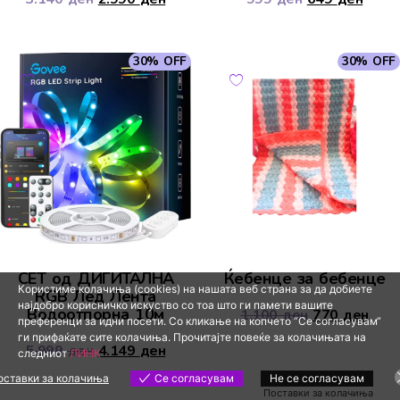
30% OFF
30% OFF
СЕТ од ДИГИТАЛНА
Ќебенце за бебенце
Користиме колачиња (cookies) на нашата веб страна за да добиете
RGB Лед Лента
најдобро корисничко искуство со тоа што ги памети вашите
Водоотпорна 10м
1.100
ден
770
ден
преференци за идни посети. Со кликање на копчето “Се согласувам“
ги прифаќате сите колачиња. Прочитајте повеќе за колачињата на
5.999
ден
4.149
ден
следниот
ЛИНК
оставки за колачиња
Се согласувам
Не се согласувам
Поставки за колачиња