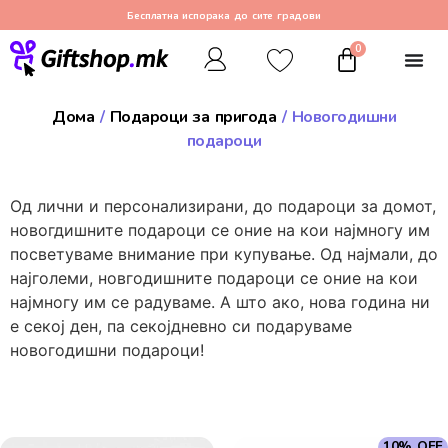
Бесплатна испорака до сите градови
0
Дома
/
Подароци за пригода
/ Новогодишни
подароци
Од лични и персонализирани, до подароци за домот,
новогдишните подароци се оние на кои најмногу им
посветуваме внимание при купување. Од најмали, до
најголеми, новгодишните подароци се оние на кои
најмногу им се радуваме. А што ако, нова година ни
е секој ден, па секојдневно си подаруваме
новогодишни подароци!
10% OFF