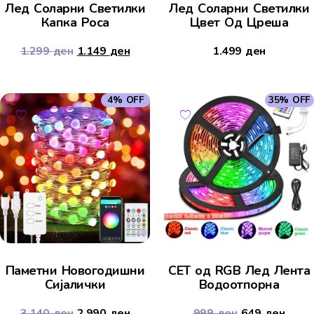
Лед Соларни Светилки
Лед Соларни Светилки
Капка Роса
Цвет Од Цреша
1.299
ден
1.149
ден
1.499
ден
4% OFF
35% OFF
Паметни Новогодишни
СЕТ од RGB Лед Лента
Сијалички
Водоотпорна
3.140
ден
2.990
ден
999
ден
649
ден