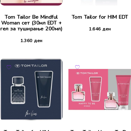
Tom Tailor Be Mindful
Tom Tailor for HIM EDT
Woman сет (30мл EDT +
гел за туширање 200мл)
1.646
ден
1.360
ден