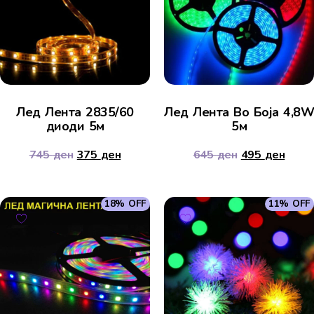
Лед Лента 2835/60
Лед Лента Во Боја 4,8W
диоди 5м
5м
745
ден
375
ден
645
ден
495
ден
18% OFF
11% OFF