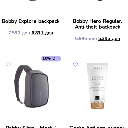
Bobby Explore backpack
Bobby Hero Regular,
Anti-theft backpack
7.590
ден
6.831
ден
5.995
ден
5.395
ден
10% OFF
Bobby Sling – black /
Geske Anti age дневeн