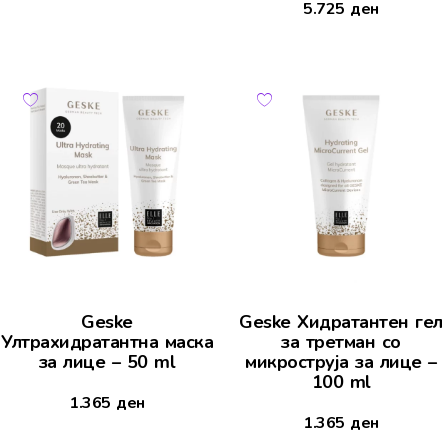
5.725
ден
Geske
Geske Хидратантен гел
Ултрахидратантна маска
за третман со
за лице – 50 ml
микроструја за лице –
100 ml
1.365
ден
1.365
ден