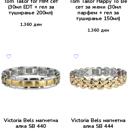
Tom Tailor for HIM сет
Tom Tailor Happy To Be
(30мл EDT + гел за
сет за жени (30мл
туширање 200мл)
парфем + гел за
туширање 150мл)
1.360
ден
1.360
ден
Victoria Bels магнетна
Victoria Bels магнетна
алка SB 440
алка SB 444