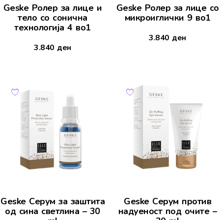
Geske Ролер за лице и
Geske Ролер за лице со
тело со сонична
микроиглички 9 во1
технологија 4 во1
3.840
ден
3.840
ден
Geske Серум за заштита
Geske Серум против
од сина светлина – 30
надуеност под очите –