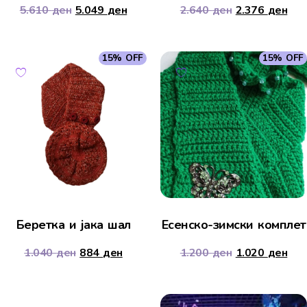
5.610
ден
5.049
ден
2.640
ден
2.376
ден
15% OFF
15% OFF
Беретка и јака шал
Есенско-зимски комплет
1.040
ден
884
ден
1.200
ден
1.020
ден