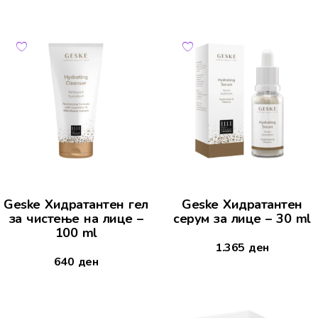
Geske Хидратантен гел
Geske Хидратантен
за чистење на лице –
серум за лице – 30 ml
100 ml
1.365
ден
640
ден