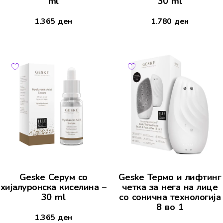
ml
30 ml
1.365
ден
1.780
ден
Geske Серум со
Geske Термо и лифтинг
хијалуронска киселина –
четка за нега на лице
30 ml
со сонична технологија
8 во 1
1.365
ден