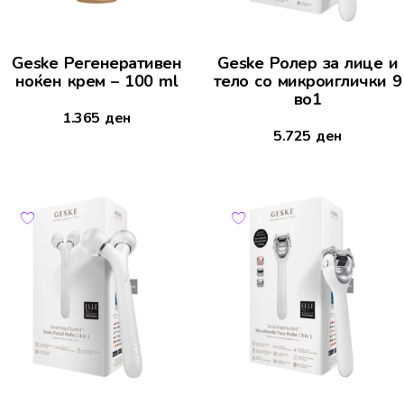
Geske Регенеративен
Geske Ролер за лице и
ноќен крем – 100 ml
тело со микроиглички 9
во1
1.365
ден
5.725
ден