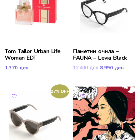
Tom Tailor Urban Life
Паметни очила –
Woman EDT
FAUNA – Levia Black
1.370
ден
8.990
ден
12.400
ден
27% OFF