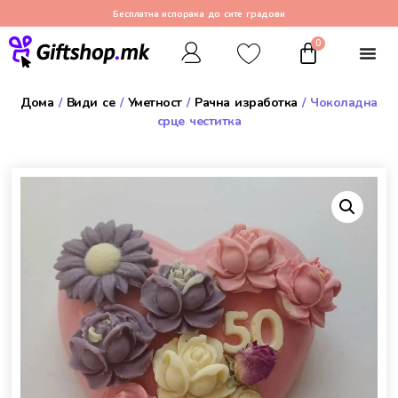
Бесплатна испорака до сите градови
0
Дома
/
Види се
/
Уметност
/
Рачна изработка
/ Чоколадна
срце честитка