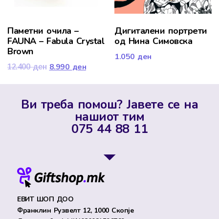
Паметни очила –
Дигиталени портрети
FAUNA – Fabula Crystal
од Нина Симовска
Brown
1.050
ден
8.990
ден
12.400
ден
Ви треба помош? Јавете се на
нашиот тим
075 44 88 11
ЕВИТ ШОП ДОО
Франклин Рузвелт 12, 1000 Скопје