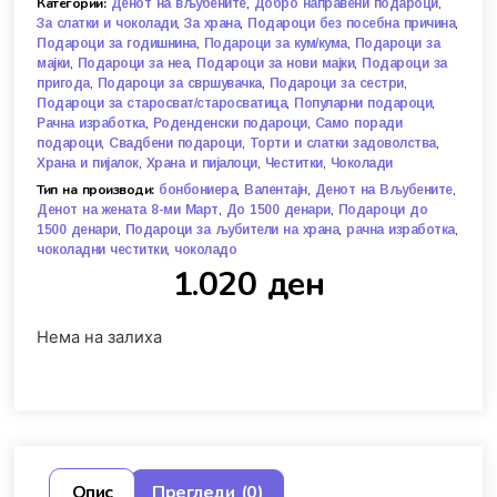
Категории:
,
,
Денот на вљубените
Добро направени подароци
,
,
,
За слатки и чоколади
За храна
Подароци без посебна причина
,
,
Подароци за годишнина
Подароци за кум/кума
Подароци за
,
,
,
мајки
Подароци за неа
Подароци за нови мајки
Подароци за
,
,
,
пригода
Подароци за свршувачка
Подароци за сестри
,
,
Подароци за старосват/старосватица
Популарни подароци
,
,
Рачна изработка
Роденденски подароци
Само поради
,
,
,
подароци
Свадбени подароци
Торти и слатки задоволства
,
,
,
Храна и пијалок
Храна и пијалоци
Честитки
Чоколади
Тип на производи:
,
,
,
бонбониера
Валентајн
Денот на Вљубените
,
,
Денот на жената 8-ми Март
До 1500 денари
Подароци до
,
,
,
1500 денари
Подароци за љубители на храна
рачна изработка
,
чоколадни честитки
чоколадо
1.020
ден
Нема на залиха
Опис
Прегледи (0)