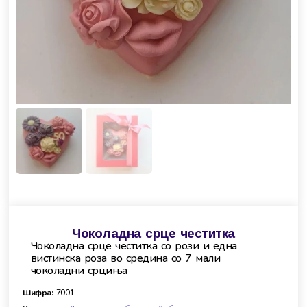
Чоколадна срце честитка
Чоколадна срце честитка со рози и една
вистинска роза во средина со 7 мали
чоколадни срциња
Шифра:
7001