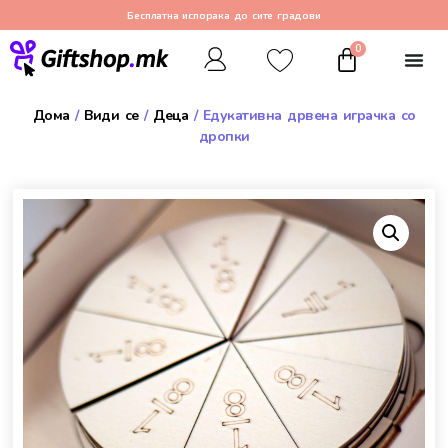
Бесплатна испорака до сите градови
0
Дома
/
Види се
/
Деца
/ Едукативна дрвена играчка со
дропки