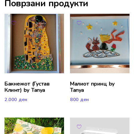
Поврзани продукти
Бакнежот (Густав
Малиот принц by
Климт) by Tanya
Tanya
2.000
ден
800
ден