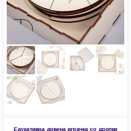
Едукативна дрвена играчка со дропки