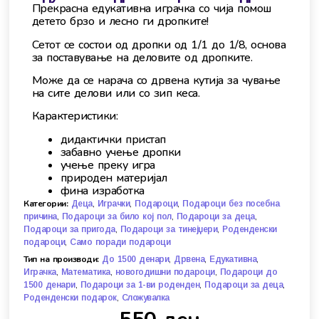
Прекрасна едукативна играчка со чија помош
детето брзо и лесно ги дропките!
Сетот се состои од дропки од 1/1 до 1/8, основа
за поставување на деловите од дропките.
Може да се нарача со дрвена кутија за чување
на сите делови или со зип кеса.
Карактеристики:
дидактички пристап
забавно учење дропки
учење преку игра
природен материјал
фина изработка
Категории:
,
,
,
Деца
Играчки
Подароци
Подароци без посебна
,
,
,
причина
Подароци за било кој пол
Подароци за деца
,
,
Подароци за пригода
Подароци за тинејџери
Роденденски
,
подароци
Само поради подароци
Тип на производи:
,
,
,
До 1500 денари
Дрвена
Едукативна
,
,
,
Играчка
Математика
новогодишни подароци
Подароци до
,
,
,
1500 денари
Подароци за 1-ви роденден
Подароци за деца
,
Роденденски подарок
Сложувалка