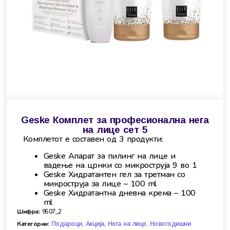
Geske Комплет за професионална нега
на лице сет 5
Комплетот е составен од 3 продукти:
Geske Апарат за пилинг на лице и
вадење на црнки со микроструја 9 во 1
Geske Хидратантен гел за третман со
микроструја за лице – 100 ml
Geske Хидратантна дневна крема – 100
ml
Шифра:
9507_2
Категории:
,
,
,
Подароци
Акција
Нега на лице
Новогодишни