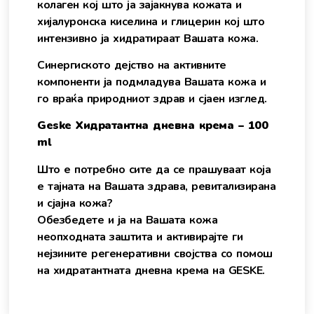
колаген кој што ја зајакнува кожата и
хијалуронска киселина и глицерин кој што
интензивно ја хидратираат Вашата кожа.
Синергиското дејство на активните
компоненти ја подмладува Вашата кожа и
го враќа природниот здрав и сјаен изглед.
Geske Хидратантна дневна крема – 100
ml
Што е потребно сите да се прашуваат која
е тајната на Вашата здрава, ревитализирана
и сјајна кожа?
Обезбедете и ја на Вашата кожа
неопходната заштита и активирајте ги
нејзините регенеративни својства со помош
на хидратантната дневна крема на GESKE.