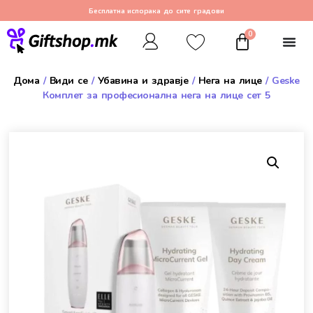
Бесплатна испорака до сите градови
0
Дома
/
Види се
/
Убавина и здравје
/
Нега на лице
/ Geske
Комплет за професионална нега на лице сет 5