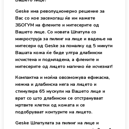
Вашето лице?
Geske има револуционерно решение за
Вас со кое засекогаш ќе им кажете
ЗБОГУМ на флеките и митесерите од
Вашето лице. Со новата Шпатула со
микроструја за пилинг на лице и вадење на
митесери од Geske за помалку од 5 минути
Вашата кожа ќе биде ултра длабински
исчистена и подмладена, а флеките и
митесерите од лицето магично ќе исчезнат!
Компактна и моќна овозможува ефикасна,
нежна и длабинска нега на лицето и
стимулира 65 мускули на Вашето лице и
врат со што длабински се отстрануваат
мртвите клетки од кожата и се
подобруваат контурите на лицето.
Geske Шпатулата за пилинг на лице и