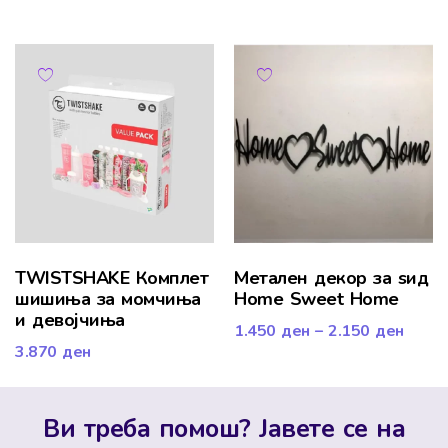
TWISTSHAKE Комплет
Mетален декор за ѕид
шишиња за момчиња
Home Sweet Home
и девојчиња
1.450
ден
–
2.150
ден
3.870
ден
Ви треба помош? Јавете се на