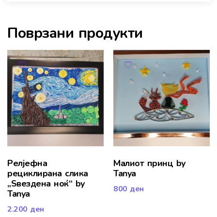
Поврзани продукти
Релјефна
Малиот принц by
рециклирана слика
Tanya
„Ѕвездена ноќ“ by
800
ден
Tanya
2.200
ден