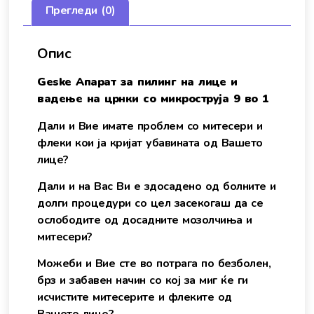
Прегледи (0)
Опис
Geske Апарат за пилинг на лице и
вадење на црнки со микроструја 9 во 1
Дали и Вие имате проблем со митесери и
флеки кои ја кријат убавината од Вашето
лице?
Дали и на Вас Ви е здосадено од болните и
долги процедури со цел засекогаш да се
ослободите од досадните мозолчиња и
митесери?
Можеби и Вие сте во потрага по безболен,
брз и забавен начин со кој за миг ќе ги
исчистите митесерите и флеките од