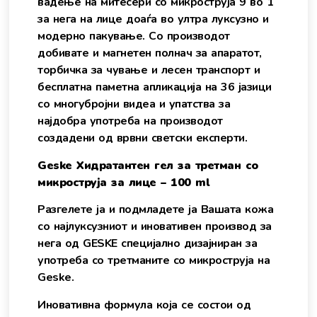
вадење на митесери со микроструја 9 во 1
за нега на лице доаѓа во ултра луксузно и
модерно пакување. Со производот
добивате и магнетен полнач за апаратот,
торбичка за чување и лесен транспорт и
бесплатна паметна апликација на 36 јазици
со многубројни видеа и упатства за
најдобра употреба на производот
создадени од врвни светски експерти.
Geske Хидратантен гел за третман со
микроструја за лице – 100 ml
Разгелете ја и подмладете ја Вашата кожа
со најлуксузниот и иновативен производ за
нега од GESKE специјално дизајниран за
употреба со третманите со микроструја на
Geske.
Иновативна формула која се состои од