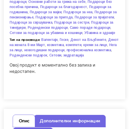
,
,
подароци
Основни работи за грижа на себе
Подароци без
,
,
посебна причина
Подароци за благодарност
Подароци за
,
,
,
годишнина
Подароци за мајки
Подароци за неа
Подароци за
,
,
,
пензионирање
Подароци за пригода
Подароци за пријатели
,
,
Подароци за свршувачка
Подароци за сестри
Подароци за
,
,
,
тинејџери
Роденденски подароци
Само поради подароци
,
Сетови за подароци за убавина и кошници
Убавина и здравје
Тип на производи:
,
,
,
Валентајн
Геске
Денот на Вљубените
Денот
,
,
,
,
на жената 8-ми Март
козметика
комплети
креми за лице
Нега
,
,
,
за лице
новогодишни подароци
професионална козметика
,
,
Роденденски подарок
Сетови
хидратација
Овој продукт е моментално без залиха и
недостапен.
Опис
Дополнителни информации