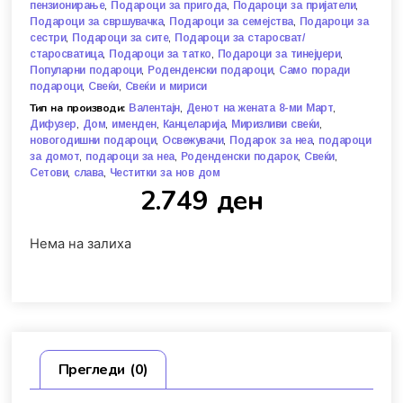
,
,
,
пензионирање
Подароци за пригода
Подароци за пријатели
,
,
Подароци за свршувачка
Подароци за семејства
Подароци за
,
,
сестри
Подароци за сите
Подароци за старосват/
,
,
,
старосватица
Подароци за татко
Подароци за тинејџери
,
,
Популарни подароци
Роденденски подароци
Само поради
,
,
подароци
Свеќи
Свеќи и мириси
Тип на производи:
,
,
Валентајн
Денот на жената 8-ми Март
,
,
,
,
,
Дифузер
Дом
именден
Канцеларија
Миризливи свеќи
,
,
,
новогодишни подароци
Освежувачи
Подарок за неа
подароци
,
,
,
,
за домот
подароци за неа
Роденденски подарок
Свеќи
,
,
Сетови
слава
Честитки за нов дом
2.749
ден
Нема на залиха
Прегледи (0)