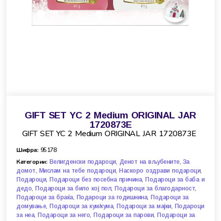
GIFT SET YC 2 Medium ORIGINAL JAR
1720873E
GIFT SET YC 2 Medium ORIGINAL JAR 1720873E
Шифра:
95178
Категории:
,
,
Велигденски подароци
Денот на вљубените
За
,
,
,
домот
Мислам на тебе подароци
Наскоро оздрави подароци
,
,
Подароци
Подароци без посебна причина
Подароци за баба и
,
,
,
дедо
Подароци за било кој пол
Подароци за благодарност
,
,
Подароци за браќа
Подароци за годишнина
Подароци за
,
,
,
домување
Подароци за кум/кума
Подароци за мајки
Подароци
,
,
,
за неа
Подароци за него
Подароци за парови
Подароци за