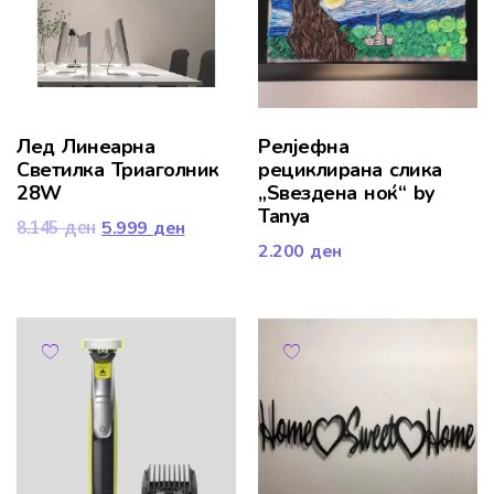
Лед Линеарна
Релјефна
Светилка Триаголник
рециклирана слика
28W
„Ѕвездена ноќ“ by
Tanya
5.999
ден
8.145
ден
2.200
ден