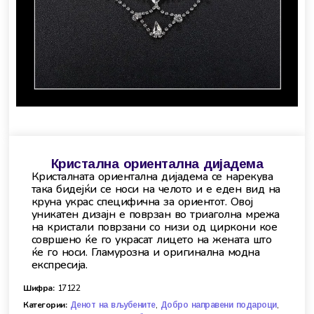
Кристална ориентална дијадема
Кристалната ориентална дијадема се нарекува
така бидејќи се носи на челото и е еден вид на
круна украс специфична за ориентот. Овој
уникатен дизајн е поврзан во триаголна мрежа
на кристали поврзани со низи од циркони кое
совршено ќе го украсат лицето на жената што
ќе го носи. Гламурозна и оригинална модна
експресија.
Шифра:
17122
Категории:
,
,
Денот на вљубените
Добро направени подароци