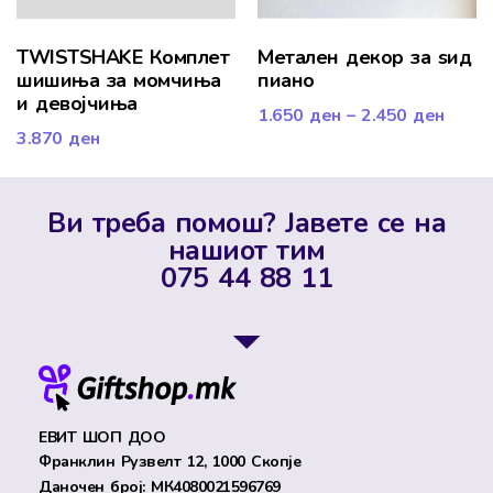
TWISTSHAKE Комплет
Метален декор за ѕид
шишиња за момчиња
пиано
и девојчиња
1.650
ден
–
2.450
ден
3.870
ден
Ви треба помош? Јавете се на
нашиот тим
075 44 88 11
ЕВИТ ШОП ДОО
Франклин Рузвелт 12, 1000 Скопје
Даночен број: МК4080021596769