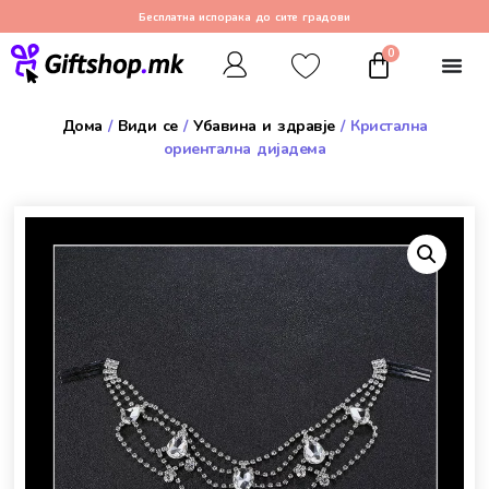
Бесплатна испорака до сите градови
0
Дома
/
Види се
/
Убавина и здравје
/ Кристална
ориентална дијадема