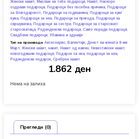
,
,
,
Женски накит
Мислам на тебе подароци
Накит
Наскоро
,
,
оздрави подароци
Подароци без посебна причина
Подароци
,
,
за благодарност
Подароци за годишнина
Подароци за кум/
,
,
,
кума
Подароци за неа
Подароци за пригода
Подароци за
,
,
свршувачка
Подароци за сестри
Подароци за старосват/
,
,
,
старосватица
Роденденски подароци
Само поради подароци
,
Свадбени подароци
Убавина и здравје
Тип на производи:
,
,
Аксесоарис
Валентајн
Денот на жената 8-ми
,
,
,
,
,
Март
Женски накит
накит
Накит од камен
Невестински накит
,
,
,
новогодишни подароци
Подарок за неа
подароци за неа
,
Роденденски подарок
Сребрен накит
1.862
ден
Нема на залиха
Прегледи (0)